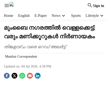
Sign in
H
Home
English
E-Paper
News
Sports
Lifestyle
e
a
മുംബൈ നഗരത്തിൽ വെള്ളക്കെട്ട്;
d
വരും മണിക്കൂറുകള്‍ നിര്‍ണായകം
e
r
m
തിങ്കളാഴ്ച വരെ റെഡ് അലര്‍ട്ട്
e
Mumbai Correspondent
n
u
Updated on :
04 Jul 2026, 4:58 PM
i
t
S
e
m
o
s
c
i