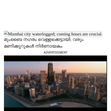
a
l
s
h
മുംബൈ നഗരം വെള്ളക്കെട്ടായി; വരും
മണിക്കൂറുകള്‍ നിര്‍ണായകം
a
ADVERTISEMENT
r
e