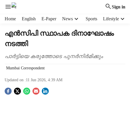
Sign in
H
Home
English
E-Paper
News
Sports
Lifestyle
e
a
എന്‍സിപി സ്ഥാപക ദിനാഘോഷം
d
നടത്തി
e
r
m
പാര്‍ട്ടിയെ കരുത്തോടെ പുനര്‍നിര്‍മിക്കും
e
Mumbai Correspondent
n
u
Updated on :
11 Jun 2026, 4:39 AM
i
t
S
e
m
o
s
c
i