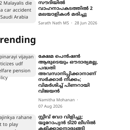
സൗദിയില്‍
വാഹനാപകടത്തില്‍ 2
മലയാളികള്‍ മരിച്ചു
Sarath Nath MS
28 Jun 2026
rending
ക്ഷേമ പെൻഷൻ
ആരുടെയും ഔദാര്യമല്ല,
പദ്ധതി
അവസാനിപ്പിക്കാനാണ്
സർക്കാർ നീക്കം;
വിമർശിച്ച് പിണറായി
വിജയൻ
Namitha Mohanan
07 Aug 2026
സ്റ്റീവ് വോ വിളിച്ചു;
യൂറോപ‍്യൻ ടി20 ലീഗിൽ
കളിക്കാനൊരുങ്ങി