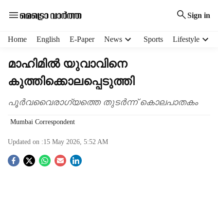
Sign in
H
Home
English
E-Paper
News
Sports
Lifestyle
e
a
മാഹിമില്‍ യുവാവിനെ
d
കുത്തിക്കൊലപ്പെടുത്തി
e
r
m
പൂര്‍വവൈരാഗ്യത്തെ തുടര്‍ന്ന് കൊലപാതകം
e
Mumbai Correspondent
n
u
Updated on :
15 May 2026, 5:52 AM
i
t
S
e
m
o
s
c