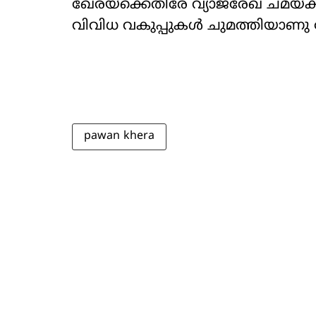
ഖേരയ്ക്കെതിരേ വ്യാജരേഖ ചമയ്ക്
വിവിധ വകുപ്പുകൾ ചുമത്തിയാണു 
pawan khera