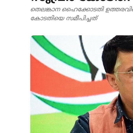
തെലങ്കാന ഹൈക്കോടതി ഉത്തരവി
കോടതിയെ സമീപിച്ചത്