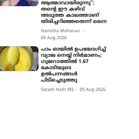
ആത്മാവായിരുന്നു";
തന്‍റെ ഈ കഴിവ്
അടുത്ത കാലത്താണ്
തിരിച്ചറിഞ്ഞതെന്ന് ലെന
Namitha Mohanan
06 Aug 2026
പാം ഓയിൽ ഉപയോഗിച്ച്
വ്യാജ നെയ്യ് നിർമാണം;
ഗുജറാത്തിൽ 1.67
കോടിയുടെ
ഉൽപന്നങ്ങൾ
പിടിച്ചെടുത്തു
Sarath Nath MS
05 Aug 2026