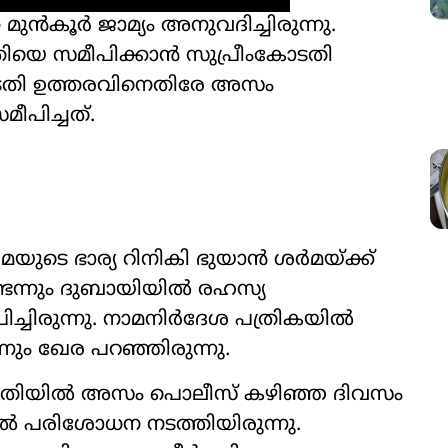
‍കൂര്‍ ജാമ്യം അനുവദിച്ചിരുന്നു.
യെ സമീപിക്കാൻ സുപ്രീംകോടതി
ോടതി ഉത്തരവിനെതിരേ അസം
ീപിച്ചത്.
ർമയുടെ ഭാര്യ റിനികി ഭുയാൻ ശർമയ്ക്ക്
ണ്ടെന്നും ദുബായിയിൽ രഹസ്യ
്ചിരുന്നു. നാമനിർദേശ പത്രികയിൽ
െന്നും ഖേര പറഞ്ഞിരുന്നു.
ാതിയിൽ അസം പൊലീസ് കഴിഞ്ഞ ദിവസം
പരിശോധന നടത്തിയിരുന്നു.