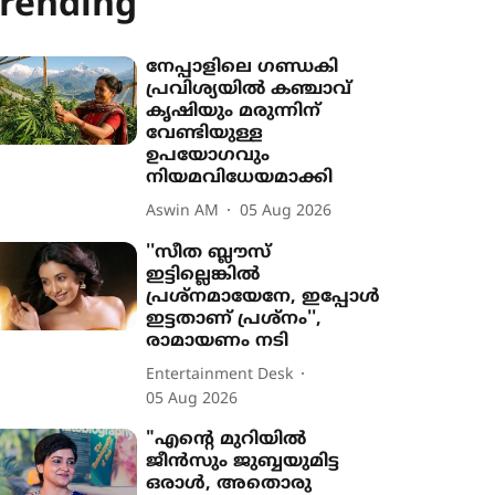
rending
നേപ്പാളിലെ ഗണ്ഡകി
പ്രവിശ‍്യയിൽ കഞ്ചാവ്
കൃഷി‍യും മരുന്നിന്
വേണ്ടിയുള്ള
ഉപയോഗവും
നിയമവിധേയമാക്കി
Aswin AM
05 Aug 2026
''സീത ബ്ലൗസ്
ഇട്ടില്ലെങ്കിൽ
പ്രശ്നമായേനേ, ഇപ്പോൾ
ഇട്ടതാണ് പ്രശ്നം'',
രാമായണം നടി
Entertainment Desk
05 Aug 2026
"എന്‍റെ മുറിയിൽ
ജീൻസും ജുബ്ബയുമിട്ട
ഒരാൾ, അതൊരു