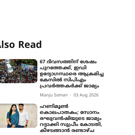
lso Read
67 ദിവസത്തിന് ശേഷം
പുറത്തേക്ക്, ഇഡി
ഉദ്യോഗസ്ഥരെ ആക്രമിച്ച
കേസിൽ സിപിഎം
പ്രവർത്തകർക്ക് ജാമ്യം
Manju Soman
03 Aug 2026
ഹണിമൂൺ
കൊലപാതകം; സോനം
രഘുവൻഷിയുടെ ജാമ്യം
റദ്ദാക്കി സുപ്രീം കോടതി,
കീഴടങ്ങാൻ രണ്ടാഴ്ച