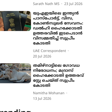
Sarath Nath MS
23 Jul 2026
യുഎഇയിലെ ഇന്ത്യൻ
പാസ്‌പോർട്ട്, വിസ,
കോൺസുലർ സേവനം:
ഡൽഹി ഹൈക്കോടതി
ഉത്തരവിൽ ഇടപെടാൻ
വിസമ്മതിച്ച് സുപ്രീം
കോടതി
UAE Correspondent
20 Jul 2026
തമിഴ്നാട്ടിലെ ഗോവധ
നിരോധനം; മദ്രാസ്
ഹൈക്കോടതി ഉത്തരവ്
സ്റ്റേ ചെയ്ത് സുപ്രീം
കോടതി
Namitha Mohanan
13 Jul 2026