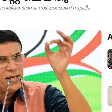
നെതിരേ അസം സർക്കാരാണ് സുപ്രീം
A