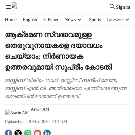
Sign in
H
Home
English
E-Paper
News
Sports
Lifestyle
e
a
ആക്രമണ സ്വഭാവമുള്ള
d
തെരുവുനായകളെ ദയാവധം
e
r
ചെയ്യാം; നിർണായക
m
e
ഉത്തരവുമായി സുപ്രീം കോടതി
n
u
ജസ്റ്റിസ് വിക്രം നാഥ്, ജസ്റ്റിസ് സന്ദീപ് മേത്ത,
i
ജസ്റ്റിസ് എൻ.വി. അൻജാരിയാ എന്നിവരടങ്ങുന്ന
t
ബെഞ്ചിന്‍റേതാണ് ഉത്തരവ്
e
m
Aswin AM
s
Updated on :
19 May 2026, 7:04 AM