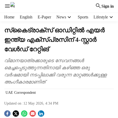
Sign in
H
Home
English
E-Paper
News
Sports
Lifestyle
e
a
സ്‌കൈട്രാക്‌സ് ഓഡിറ്റില്‍ എയര്‍
d
ഇന്ത്യ എക്‌സ്പ്രസിന് 4-സ്റ്റാര്‍
e
r
വേള്‍ഡ് റേറ്റിങ്
m
e
വിമാനയാത്രക്കാരുടെ സേവനങ്ങൾ
n
മെച്ചപ്പെടുത്തുന്നതിനായി കഴിഞ്ഞ ഒരു
u
i
വർഷമായി നടപ്പിലാക്കി വരുന്ന മാറ്റങ്ങൾക്കുള്ള
t
അംഗീകാരമാണിത്
e
m
UAE Correspondent
s
Updated on :
12 May 2026, 4:34 PM
S