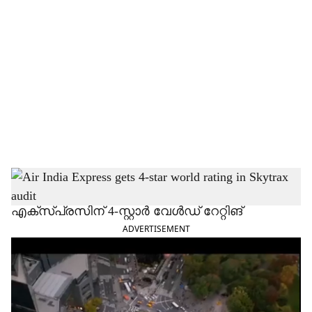
o
c
i
a
l
s
h
സ്‌കൈട്രാക്‌സ് ഓഡിറ്റില്‍ എയര്‍ ഇന്ത്യ
എക്‌സ്പ്രസിന് 4-സ്റ്റാര്‍ വേള്‍ഡ് റേറ്റിങ്
a
ADVERTISEMENT
r
e