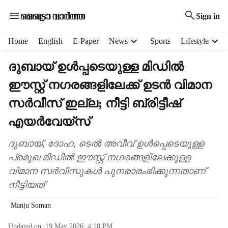
Sign in
H
Home
English
E-Paper
News
Sports
Lifestyle
e
a
ദുബായ് ഉൾപ്പടെയുള്ള മിഡിൽ
d
ഈസ്റ്റ് നഗരങ്ങളിലേക്ക് ഉടൻ വിമാന
e
r
സർവീസ് ഇല്ല; നീട്ടി ബ്രിട്ടീഷ്
m
e
എയർവേയ്സ്
n
u
ദുബായ്, ദോഹ, ടെൽ അവീവ് ഉൾപ്പെടെയുള്ള
i
പ്രമുഖ മിഡിൽ ഈസ്റ്റ് നഗരങ്ങളിലേക്കുള്ള
t
വിമാന സർവീസുകൾ പുനരാരംഭിക്കുന്നതാണ്
e
നീട്ടിയത്
m
s
Manju Soman
Updated on :
19 May 2026, 4:18 PM