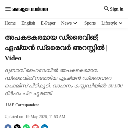
Sign in
H
Home
English
E-Paper
News
Sports
Lifestyle
e
a
അപകടകരമായ ഡ്രൈവിങ്;
d
ഏഷ്യൻ ഡ്രൈവർ അറസ്റ്റിൽ |
e
r
Video
m
e
ദുബായ് ഹൈവേയിൽ അപകടകരമായ
n
ഡ്രൈവിങ് നടത്തിയ ഏഷ്യൻ ഡ്രൈവറെ
u
i
പൊലീസ് പിടികൂടി, വാഹനം കസ്റ്റഡിയിൽ; 50,000
t
ദിർഹം പിഴ ചുമത്തി
e
m
UAE Correspondent
s
Updated on :
19 May 2026, 11:53 AM