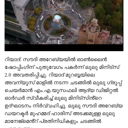
റിയാദ്: സൗദി അറേബ്യയിൽ ഓൺലൈൻ
ഷോപ്പിംഗിന് പുതുവേഗം പകർന്ന് ലുലു മിനിട്സ്
2.0 അവതരിപ്പിച്ചു. റിയാദ് മുറബ്ബയിലെ
അവന്യൂസ് മാളിൽ നടന്ന ചടങ്ങിൽ ലുലു ഗ്രൂപ്പ്
ചെയർമാൻ എം.എ.യൂസഫലി ആദ്യ ഡിജിറ്റൽ
ഓർഡർ സ്വീകരിച്ച് ലുലു മിനിട്സിൻ്റെ
ഉദ്ഘാടനം നിർവ്വഹിച്ചു. ലുലു സൗദി അറേബ്യ
ഡയറക്ടർ മുഹമ്മദ് ഹാരിസ് അടക്കമുള്ള ലുലു
മാനേജ്മെൻ്റ് പ്രതിനിധികളും ചടങ്ങിൽ