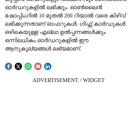
ഓർഡറുകളിൽ ലഭിക്കും. ഓൺലൈൻ
ഷോപ്പിംഗിൽ 10 മുതൽ 200 റിയാൽ വരെ കിഴിവ്
ലഭിക്കുന്നതാണ് ഓഫറുകൾ. ഗിഫ്റ്റ് കാർഡുകൾ
ഒഴികെയുള്ള എല്ലാ ഉൽപ്പന്നങ്ങൾക്കും
ഒന്നിലധികം ഓർഡറുകളിൽ ഈ
ആനുകൂല്യങ്ങൾ ലഭ്യമാണ്.
ADVERTISEMENT / WIDGET