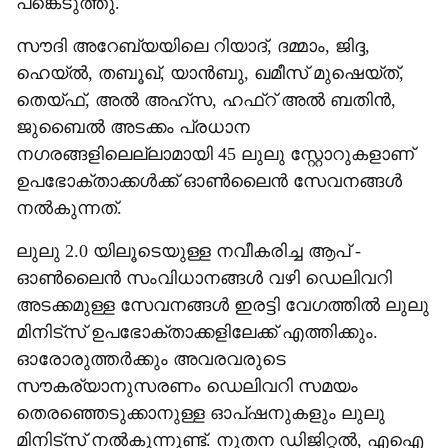
പങ്കെടുത്തു.
സൗദി അറേബ്യയിലെ റിയാദ്, ദമ്മാം, ജിദ്ദ,
ഹെയ്ൽ, തബൂഖ്, യാൻബു, ഖമീസ് മുഷെയ്ത്,
തെയ്ഫ്, അൽ അഹ്സ, ഹഫ്റ് അൽ ബതിൻ,
ജുബൈൽ അടക്കം പ്രധാന
നഗരങ്ങളിലെല്ലാമായി 45 ലുലു സ്റ്റോറുകളാണ്
ഉപഭോക്താക്കൾക്ക് ഓൺലൈൻ സേവനങ്ങൾ
നൽകുന്നത്.
ലുലു 2.0 യിലൂടെയുള്ള നവീകരിച്ച ആപ് -
ഓൺലൈൻ സംവിധാനങ്ങൾ വഴി ഡെലിവറി
അടക്കമുള്ള സേവനങ്ങൾ ഇരട്ടി വേഗത്തിൽ ലുലു
മിനിട്സ് ഉപഭോക്താക്കളിലേക്ക് എത്തിക്കും.
ഓരോരുത്തർക്കും അവരവരുടെ
സൗകര്യാനുസരണം ഡെലിവറി സമയം
തെരഞ്ഞെടുക്കാനുള്ള ഓപ്ഷനുകളും ലുലു
മിനിട്സ് നൽകുന്നുണ്ട്. നൂതന ഡിജിറ്റൽ, എഐ