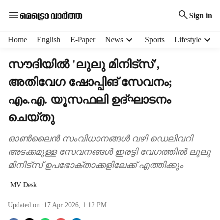
Sign in
H
Home
English
E-Paper
News
Sports
Lifestyle
e
a
സൗദിയിൽ 'ലുലു മിനിട്സ്',
d
അതിവേഗ ഷോപ്പിങ് സേവനം;
e
r
എം.എ. യൂസഫലി ഉദ്ഘാടനം
m
e
ചെയ്തു
n
u
ഓൺലൈൻ സംവിധാനങ്ങൾ വഴി ഡെലിവറി
i
അടക്കമുള്ള സേവനങ്ങൾ ഇരട്ടി വേഗത്തിൽ ലുലു
t
മിനിട്സ് ഉപഭോക്താക്കളിലേക്ക് എത്തിക്കും
e
m
MV Desk
s
Updated on :
17 Apr 2026, 1:12 PM