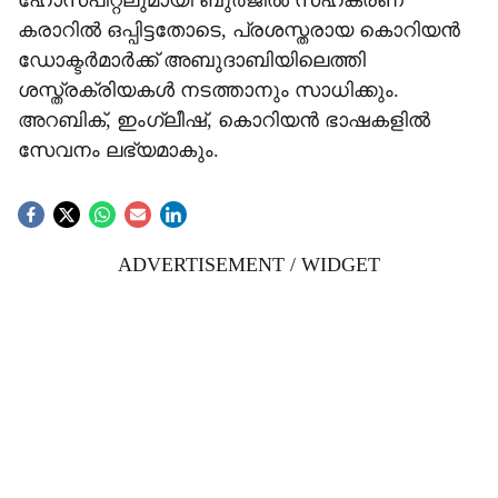
ഹോസ്പിറ്റലുമായി ബുർജീൽ സഹകരണ
കരാറിൽ ഒപ്പിട്ടതോടെ, പ്രശസ്തരായ കൊറിയൻ
ഡോക്ടർമാർക്ക് അബുദാബിയിലെത്തി
ശസ്ത്രക്രിയകൾ നടത്താനും സാധിക്കും.
അറബിക്, ഇംഗ്ലീഷ്, കൊറിയൻ ഭാഷകളിൽ
സേവനം ലഭ്യമാകും.
ADVERTISEMENT / WIDGET