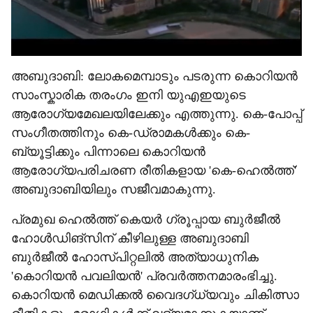
അബുദാബി: ലോകമെമ്പാടും പടരുന്ന കൊറിയൻ
സാംസ്കാരിക തരംഗം ഇനി യുഎഇയുടെ
ആരോഗ്യമേഖലയിലേക്കും എത്തുന്നു. കെ-പോപ്പ്
സംഗീതത്തിനും കെ-ഡ്രാമകൾക്കും കെ-
ബ്യൂട്ടിക്കും പിന്നാലെ കൊറിയൻ
ആരോഗ്യപരിചരണ രീതികളായ 'കെ-ഹെൽത്ത്'
അബുദാബിയിലും സജീവമാകുന്നു.
പ്രമുഖ ഹെൽത്ത് കെയർ ഗ്രൂപ്പായ ബുർജീൽ
ഹോൾഡിങ്‌സിന് കീഴിലുള്ള അബുദാബി
ബുർജീൽ ഹോസ്പിറ്റലിൽ അത്യാധുനിക
'കൊറിയൻ പവലിയൻ' പ്രവർത്തനമാരംഭിച്ചു.
കൊറിയൻ മെഡിക്കൽ വൈദഗ്ധ്യവും ചികിത്സാ