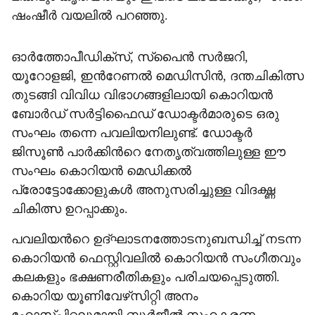
ഷംഷീർ വയലിൽ പറഞ്ഞു.
ഓർത്തോപീഡിക്സ്, സ്പൈൻ സർജറി,
യൂറോളജി, ഇന്‍റേണൽ മെഡിസിൻ, ദന്തചികിത്സ
തുടങ്ങി വിവിധ വിഭാഗങ്ങളിലായി കൊറിയൻ
ബോർഡ് സർട്ടിഫൈഡ് ഡോക്ടർമാരുടെ ഒരു
സംഘം തന്നെ പവലിയനിലുണ്ട്. ഡോക്ടർ
ജിസൂൺ പാർക്കിന്‍റെ നേതൃത്വത്തിലുള്ള ഈ
സംഘം കൊറിയൻ മെഡിക്കൽ
പ്രോട്ടോക്കോളുകൾ അനുസരിച്ചുള്ള വിദഗ്ദ്ധ
ചികിത്സ ഉറപ്പാക്കും.
പവലിയന്‍റെ ഉദ്ഘാടനത്തോടനുബന്ധിച്ച് നടന്ന
കൊറിയൻ ഫെസ്റ്റിവലിൽ കൊറിയൻ സംഗീതവും
കലകളും ഭക്ഷണരീതികളും പരിചയപ്പെടുത്തി.
കൊറിയ യൂണിവേഴ്‌സിറ്റി അനം