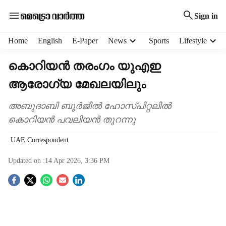
Sign in
H
Home
English
E-Paper
News
Sports
Lifestyle
e
a
കൊറിയൻ തരംഗം യുഎഇ
d
ആരോഗ്യ മേഖലയിലും
e
r
m
അബുദാബി ബുർജീൽ ഹോസ്പിറ്റലിൽ
e
കൊറിയൻ പവലിയൻ തുറന്നു
n
u
UAE Correspondent
i
t
Updated on :
14 Apr 2026, 3:36 PM
e
S
m
s
o
c