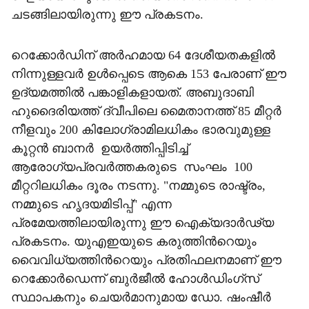
ചടങ്ങിലായിരുന്നു ഈ പ്രകടനം.
റെക്കോർഡിന് അർഹമായ 64 ദേശീയതകളിൽ
നിന്നുള്ളവർ ഉൾപ്പെടെ ആകെ 153 പേരാണ് ഈ
ഉദ്യമത്തിൽ പങ്കാളികളായത്. അബുദാബി
ഹുദൈരിയത്ത് ദ്വീപിലെ മൈതാനത്ത് 85 മീറ്റർ
നീളവും 200 കിലോഗ്രാമിലധികം ഭാരവുമുള്ള
കൂറ്റൻ ബാനർ ഉയർത്തിപ്പിടിച്ച്
ആരോഗ്യപ്രവർത്തകരുടെ സംഘം 100
മീറ്ററിലധികം ദൂരം നടന്നു. "നമ്മുടെ രാഷ്ട്രം,
നമ്മുടെ ഹൃദയമിടിപ്പ്" എന്ന
പ്രമേയത്തിലായിരുന്നു ഈ ഐക്യദാർഢ്യ
പ്രകടനം. യുഎഇയുടെ കരുത്തിന്‍റെയും
വൈവിധ്യത്തിന്‍റെയും പ്രതിഫലനമാണ് ഈ
റെക്കോർഡെന്ന് ബുർജീൽ ഹോൾഡിംഗ്സ്
സ്ഥാപകനും ചെയർമാനുമായ ഡോ. ഷംഷീർ