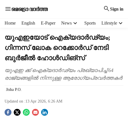
Sign in
H
Home
English
E-Paper
News
Sports
Lifestyle
e
a
യുഎഇയോട് ഐക്യദാർഢ്യം;
d
ഗിന്നസ് ലോക റെക്കോർഡ് നേടി
e
r
ബുർജീൽ ഹോൾഡിങ്‌സ്
m
e
യുഎഇ ക്ക് ഐക്യദാർഢ്യം പ്രഖ്യാപിച്ച് 64
n
രാജ്യങ്ങളിൽ നിന്നുള്ള ആരോഗ്യപ്രവർത്തകർ
u
i
Jisha P.O.
t
e
Updated on :
13 Apr 2026, 6:26 AM
m
s
S
o