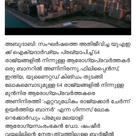
അബുദാബി: സംഘർഷത്തെ അതിജീവിച്ച യുഎഇ
ക്ക് ഐക്യദാർഢ്യം പ്രഖ്യാപിച്ച് 64
രാജ്യങ്ങളിൽ നിന്നുള്ള ആരോഗ്യപ്രവർത്തകർ
ഒരു ബാനറിൽ അണിനിരന്നു.ഫിലിപ്പൈൻസ്,
ഇന്ത്യ, യുണൈറ്റഡ് കിങ്ഡം തുടങ്ങി
ലോകമെമ്പാടുമുള്ള 64 രാജ്യങ്ങളിൽ നിന്നുള്ള
മുൻനിര ആരോഗ്യപ്രവർത്തകരെ
അണിനിരത്തി 'ഏറ്റവുമധികം രാജ്യക്കാർ ചേർന്ന്
ഉയർത്തിയ ബാനർ’ എന്ന ഗിന്നസ് ലോക
റെക്കോർഡും പ്രമുഖ മലയാളി
ആരോഗ്യസംരംഭകൻ ഡോ. ഷംഷീർ
വയലിലിന്റെ നേതൃത്വത്തിലുള്ള ബുർജീൽ