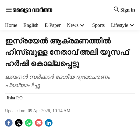
Sign in
H
Home
English
E-Paper
News
Sports
Lifestyle
e
a
ഇസ്രയേൽ ആക്രമണത്തിൽ
d
ഹിസ്ബുള്ള നേതാവ് അലി യൂസഫ്
e
r
ഹർഷി കൊല്ലപ്പെട്ടു
m
e
ലബനൻ സർക്കാർ ദേശീയ ദുഃഖാചരണം
n
പ്രഖ്യാപിച്ചു
u
i
Jisha P.O.
t
e
Updated on :
09 Apr 2026, 10:14 AM
m
s
S
o