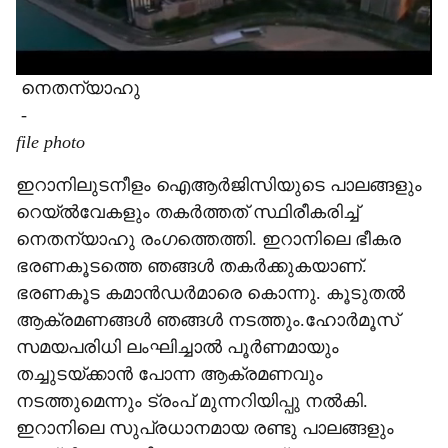
നെതന്യാഹു
-
file photo
ഇറാനിലുടനീളം ഐആർജിസിയുടെ പാലങ്ങളും
റെയ്ൽവേകളും തകർത്തത് സ്ഥിരീകരിച്ച്
നെതന്യാഹു രംഗത്തെത്തി. ഇറാനിലെ ഭീകര
ഭരണകൂടത്തെ ഞങ്ങൾ തകർക്കുകയാണ്.
ഭരണകൂട കമാൻഡർമാരെ കൊന്നു. കൂടുതൽ
ആക്രമണങ്ങൾ ഞങ്ങൾ നടത്തും.ഹോർമൂസ്
സമയപരിധി ലംഘിച്ചാൽ പൂർണമായും
തച്ചുടയ്ക്കാൻ പോന്ന ആക്രമണവും
നടത്തുമെന്നും ട്രംപ് മുന്നറിയിപ്പു നൽകി.
ഇറാനിലെ സുപ്രധാനമായ രണ്ടു പാലങ്ങളും