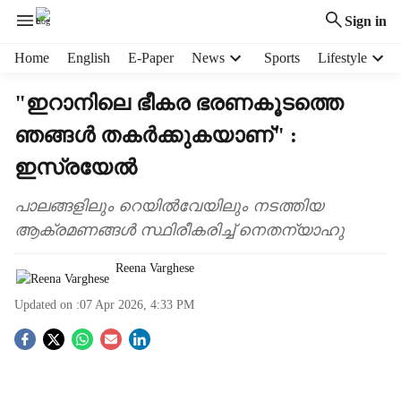
Sign in
H
Home
English
E-Paper
News
Sports
Lifestyle
e
a
"ഇറാനിലെ ഭീകര ഭരണകൂടത്തെ
d
ഞങ്ങൾ തകർക്കുകയാണ്" :
e
r
ഇസ്രയേൽ
m
e
പാലങ്ങളിലും റെയിൽവേയിലും നടത്തിയ
n
ആക്രമണങ്ങൾ സ്ഥിരീകരിച്ച് നെതന്യാഹു
u
i
Reena Varghese
t
e
Updated on :
07 Apr 2026, 4:33 PM
m
s
S
o