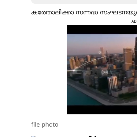
കത്തോലിക്കാ സന്നദ്ധ സംഘടനയുടെ ഫണ്
AD
file photo