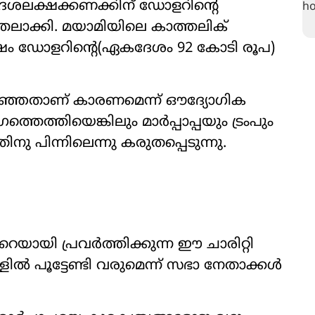
ദശലക്ഷക്കണക്കിന് ഡോളറിന്‍റെ
തലാക്കി. മയാമിയിലെ കാത്തലിക്
്ഷം ഡോളറിന്‍റെ(ഏകദേശം 92 കോടി രൂപ)
ുറഞ്ഞതാണ് കാരണമെന്ന് ഔദ്യോഗിക
ത്തിയെങ്കിലും മാർപ്പാപ്പയും ട്രംപും
ു പിന്നിലെന്നു കരുതപ്പെടുന്നു.
െയായി പ്രവർത്തിക്കുന്ന ഈ ചാരിറ്റി
ൽ പൂട്ടേണ്ടി വരുമെന്ന് സഭാ നേതാക്കൾ