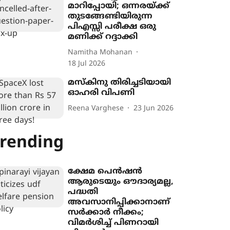
മാറിപ്പോയി; ഒന്നരയ്ക്ക്
തുടങ്ങേണ്ടിയിരുന്ന
പിഎസ്സി പരീക്ഷ ഒരു
മണിക്ക് റദ്ദാക്കി
Namitha Mohanan
18 Jul 2026
മസ്കിനു തിരിച്ചടിയായി
ഓഹരി വിപണി
Reena Varghese
23 Jun 2026
rending
ക്ഷേമ പെൻഷൻ
ആരുടെയും ഔദാര്യമല്ല,
പദ്ധതി
അവസാനിപ്പിക്കാനാണ്
സർക്കാർ നീക്കം;
വിമർശിച്ച് പിണറായി