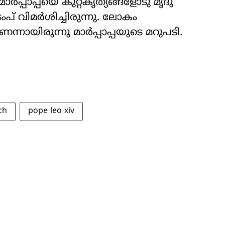
്പാപ്പയെ കുറ്റകൃത്യങ്ങളോടു മൃദു
രംപ് വിമർശിച്ചിരുന്നു. ലോകം
യിരുന്നു മാർപ്പാപ്പയുടെ മറുപടി.
ch
pope leo xiv