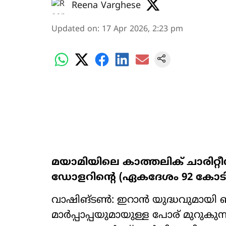
Reena Varghese
Updated on
:
17 Apr 2026, 2:23 pm
മയാമിയിലെ കാത്തലിക് ചാരിറ്റ
ഡോളറിന്‍റെ (ഏകദേശം 92 കോടി 
വാഷിങ്ടൺ: ഇറാൻ യുദ്ധവുമായി ബന
മാർപ്പാപ്പയുമായുള്ള പോര് മുറുകു