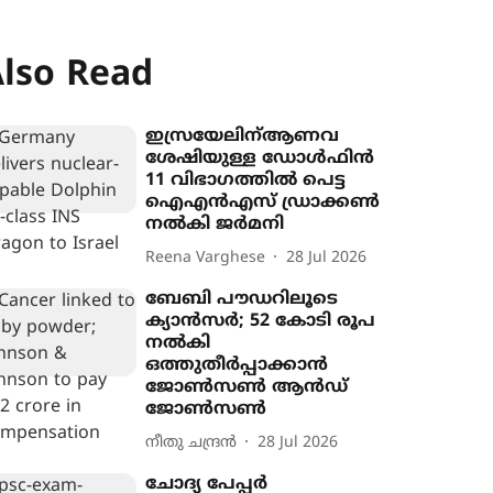
lso Read
ഇസ്രയേലിന്ആണവ
ശേഷിയുള്ള ഡോൾഫിൻ
11 വിഭാഗത്തിൽ പെട്ട
ഐഎൻഎസ് ഡ്രാക്കൺ
നൽകി ജർമനി
Reena Varghese
28 Jul 2026
ബേബി പൗഡറിലൂടെ
ക്യാൻസർ; 52 കോടി രൂപ
നൽകി
ഒത്തുതീർപ്പാക്കാൻ
ജോൺസൺ ആൻഡ്
ജോൺസൺ
നീതു ചന്ദ്രൻ
28 Jul 2026
ചോദ്യ പേപ്പർ