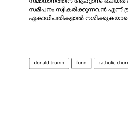
സമാധാനത്തിന് ആഹ്വാനം ചെയ്ത മാർപ
സമീപനം സ്വീകരിക്കുന്നവൻ എന്ന് ട്
ഏകാധിപതികളാൽ നശിക്കുകയാണെന്നാ
donald trump
fund
catholic chur