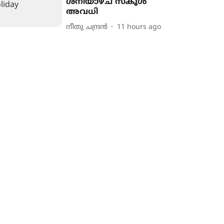
ശനിയാഴ്ച സ്കൂൾ
അവധി
നീതു ചന്ദ്രൻ
11 hours ago