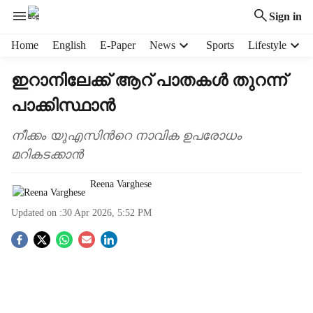
Sign in
H
Home
English
E-Paper
News
Sports
Lifestyle
e
a
ഇറാനിലേക്ക് ആറ് പാതകള്‍ തുറന്ന്
d
പാക്കിസ്ഥാന്‍
e
r
m
നീക്കം യുഎസിന്‍റെ നാവിക ഉപരോധം
e
മറികടക്കാന്‍
n
u
Reena Varghese
i
t
Updated on :
30 Apr 2026, 5:52 PM
e
S
m
s
o
c