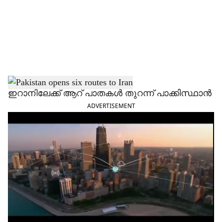
i
a
l
s
h
ഇറാനിലേക്ക് ആറ് പാതകള്‍ തുറന്ന് പാക്കിസ്ഥാന്‍
ADVERTISEMENT
a
r
e