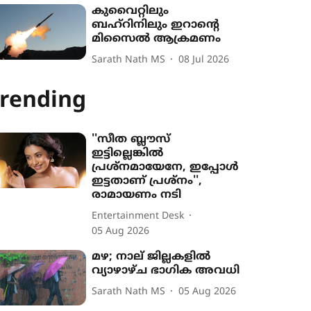
കുവൈറ്റിലും
ബഹ്റിനിലും ഇറാന്‍റെ
മിസൈൽ ആക്രമണം
Sarath Nath MS
08 Jul 2026
rending
''സീത ബ്ലൗസ്
ഇട്ടില്ലെങ്കിൽ
പ്രശ്നമായേനേ, ഇപ്പോൾ
ഇട്ടതാണ് പ്രശ്നം'',
രാമായണം നടി
Entertainment Desk
05 Aug 2026
മഴ; നാല് ജില്ലകളിൽ
വ്യാഴാഴ്ച ഭാഗിക അവധി
Sarath Nath MS
05 Aug 2026