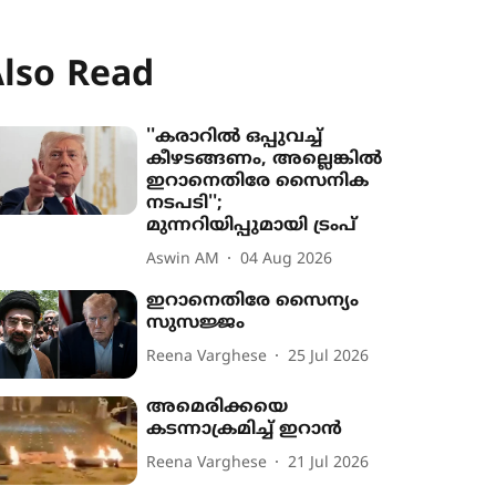
lso Read
''കരാറിൽ‌ ഒപ്പുവച്ച്
കീഴടങ്ങണം, അല്ലെങ്കിൽ
ഇറാനെതിരേ സൈനിക
നടപടി'';
മുന്നറിയിപ്പുമായി ട്രംപ്
Aswin AM
04 Aug 2026
ഇറാനെതിരേ സൈന്യം
സുസജ്ജം
Reena Varghese
25 Jul 2026
അമെരിക്കയെ
കടന്നാക്രമിച്ച് ഇറാൻ
Reena Varghese
21 Jul 2026