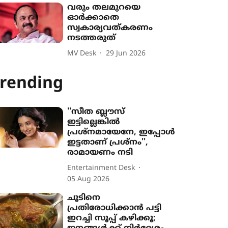
വരും തലമുറയെ
ഓർക്കാതെ
സ്വകാര്യവത്കരണം
നടത്തരുത്
MV Desk
29 Jun 2026
rending
''സീത ബ്ലൗസ്
ഇട്ടില്ലെങ്കിൽ
പ്രശ്നമായേനേ, ഇപ്പോൾ
ഇട്ടതാണ് പ്രശ്നം'',
രാമായണം നടി
Entertainment Desk
05 Aug 2026
ചൂടിനെ
പ്രതിരോധിക്കാൻ പട്ടി
ഇറച്ചി സൂപ്പ് കഴിക്കൂ;