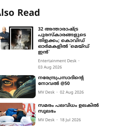
lso Read
32 അന്താരാഷ്ട്ര
പുരസ്കാരങ്ങളുടെ
തിളക്കം; കൊവിഡ്
ഓർമകളിൽ 'മെയ്ഡ്
ഇൻ'
Entertainment Desk
03 Aug 2026
നരേന്ദ്രപ്രസാദിന്‍റെ
നോവൽ @50
MV Desk
02 Aug 2026
സമരം പലവിധം ഉലകില്‍
സുലഭം
MV Desk
18 Jul 2026