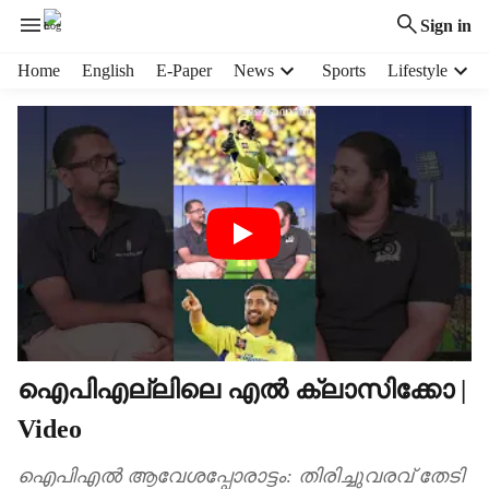
Sign in
H
Home
English
E-Paper
News
Sports
Lifestyle
e
a
d
e
r
m
e
n
u
i
t
e
m
ഐപിഎല്ലിലെ എൽ ക്ലാസിക്കോ |
s
Video
ഐപിഎൽ ആവേശപ്പോരാട്ടം: തിരിച്ചുവരവ് തേടി