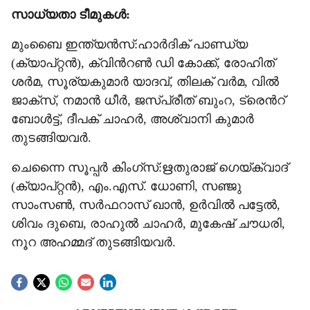
സാധ്യതാ ടീമുകൾ:
മുംബൈ ഇന്ത്യൻസ്:ഹാർദിക് പാണ്ഡ്യ
(ക്യാപ്റ്റൻ), ക്വിന്‍റൺ ഡി കോക്ക്, രോഹിത്
ശർമ, സൂര്യകുമാർ യാദവ്, തിലക് വർമ, വിൽ
ജാക്സ്, നമാൻ ധീർ, ജസ്പ്രീത് ബുംറ, ട്രെന്‍റ്
ബോൾട്ട്, ദീപക് ചാഹർ, അശ്വാനി കുമാർ
തുടങ്ങിയവർ.
ചെന്നൈ സൂപ്പർ കിംഗ്‌സ്:ഋതുരാജ് ഗെയ്ക്‌വാദ്
(ക്യാപ്റ്റൻ), എം.എസ്. ധോണി, സഞ്ജു
സാംസൺ, സർഫറാസ് ഖാൻ, ഉർവിൽ പട്ടേൽ,
ശിവം ദുബെ, രാഹുൽ ചാഹർ, മുകേഷ് ചൗധരി,
നൂറ അഹമ്മദ് തുടങ്ങിയവർ.