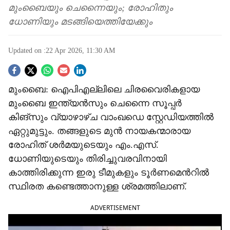
മുംബൈയും ചെന്നൈയും; രോഹിതും
ധോണിയും മടങ്ങിയെത്തിയേക്കും
Updated on :
22 Apr 2026, 11:30 AM
S
മുംബൈ: ഐപിഎല്ലിലെ ചിരവൈരികളായ
o
മുംബൈ ഇന്ത്യൻസും ചെന്നൈ സൂപ്പർ
c
കിങ്സും വ്യാഴാഴ്ച വാംഖഡെ സ്റ്റേഡിയത്തിൽ
ഏറ്റുമുട്ടും. തങ്ങളുടെ മുൻ നായകന്മാരായ
i
രോഹിത് ശർമയുടെയും എം.എസ്.
a
ധോണിയുടെയും തിരിച്ചുവരവിനായി
കാത്തിരിക്കുന്ന ഇരു ടീമുകളും ടൂർണമെന്‍റിൽ
l
സ്ഥിരത കണ്ടെത്താനുള്ള ശ്രമത്തിലാണ്.
s
ADVERTISEMENT
h