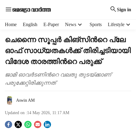
Sign in
H
Home
English
E-Paper
News
Sports
Lifestyle
e
a
ചെന്നൈ സൂപ്പർ കിങ്സിന്‍റെ പ്ലേ
d
ഓഫ് സാധ‍്യതകൾക്ക് തിരിച്ചടിയായി
e
r
വിദേശ താരത്തിന്‍റെ പരുക്ക്
m
e
ജാമി ഓവർടണിന്‍റെ വലതു തുടയ്ക്കാണ്
n
പരുക്കേറ്റിരിക്കുന്നത്
u
i
t
Aswin AM
e
m
Updated on :
14 May 2026, 11:17 AM
s
S