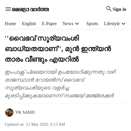
Sign in
H
Home
English
E-Paper
News
Sports
Lifestyle
e
a
''വൈഭവ് സൂര്യവംശി
d
ബാധ്യതയാണ്'', മുൻ ഇന്ത്യൻ
e
r
താരം വീണ്ടും എയറിൽ
m
e
ഇംപാക്റ്റ് പ്ലെയറായി ഉപയോഗിക്കുന്നതു വഴി
n
രാജസ്ഥാൻ റോയൽസ് വൈഭവ്
u
i
സൂര്യവംശിയുടെ വളർച്ച
t
മുരടിപ്പിക്കുകയാണെന്ന് സഞ്ജയ് മഞ്ജ്രേക്കർ
e
m
s
VK SANJU
Updated on :
12 May 2026, 6:13 AM