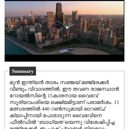
Summary
മുൻ ഇന്ത്യൻ താരം സഞ്ജയ് മഞ്ജ്രേക്കർ
വീണ്ടും വിവാദത്തിൽ, ഈ തവണ രാജസ്ഥാൻ
റോയൽസിന്റെ 15കാരനായ വൈഭവ്
സൂര്യവംശിയെ ലക്ഷ്യമിട്ടാണ് പരാമർശം. 11
മത്സരത്തിൽ 440 റൺസുമായി ഓറഞ്ച്
ക്യാപ്പിനായി പോരാടുന്ന വൈഭവിനെ
ഫീൽഡിൽ ‘ബാധ്യത’യെന്നു വിശേഷിപ്പിച്ച
മഞ്ജ്രേക്കർ, ഇംപാക്റ്റ് പ്ലെയർ നിയമവും