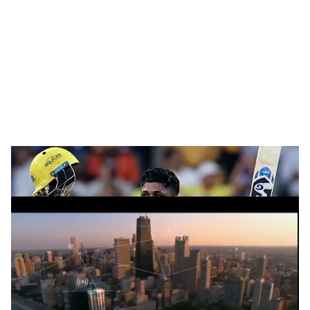
o
c
i
a
l
s
h
സഞ്ജു സാംസൺ
ADVERTISEMENT
a
r
e