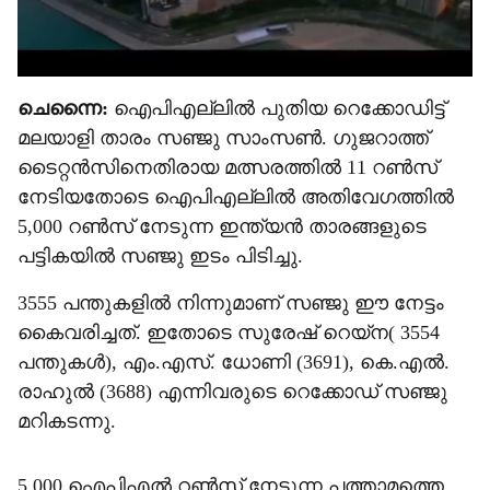
ചെന്നൈ:
ഐപിഎല്ലിൽ പുതിയ റെക്കോഡിട്ട്
മലയാളി താരം സഞ്ജു സാംസൺ. ഗുജറാത്ത്
ടൈറ്റൻസിനെതിരായ മത്സരത്തിൽ 11 റൺസ്
നേടിയതോടെ ഐപിഎല്ലിൽ അതിവേഗത്തിൽ
5,000 റൺസ് നേടുന്ന ഇന്ത‍്യൻ താരങ്ങളുടെ
പട്ടികയിൽ സഞ്ജു ഇടം പിടിച്ചു.
3555 പന്തുകളിൽ നിന്നുമാണ് സഞ്ജു ഈ നേട്ടം
കൈവരിച്ചത്. ഇതോടെ സുരേഷ് റെയ്ന( 3554
പന്തുകൾ), എം.എസ്. ധോണി (3691), കെ.എൽ.
രാഹുൽ (3688) എന്നിവരുടെ റെക്കോഡ് സഞ്ജു
മറികടന്നു.
5,000 ഐപിഎൽ റൺസ് നേടുന്ന പത്താമത്തെ