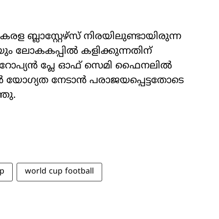
ബ്ലാസ്റ്റേഴ്സ് നിരയിലുണ്ടായിരുന്ന
 ലോകകപ്പിൽ കളിക്കുന്നതിന്
ൂറോപ്യൻ പ്ലേ ഓഫ് സെമി ഫൈനലിൽ
ൈൻ യോഗ്യത നേടാൻ പരാജയപ്പെട്ടതോടെ
ഞു.
p
world cup football