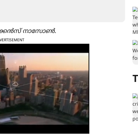
ൽ ഡക്കൻസ് നാസോൺ.
VERTISEMENT
T