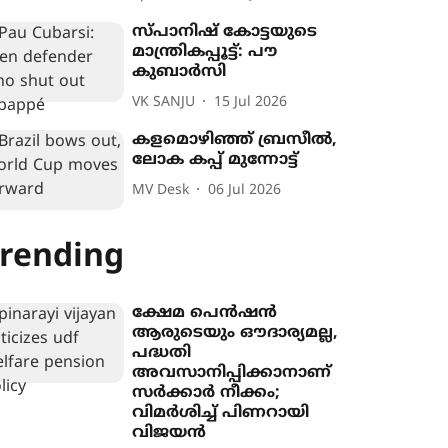
സ്പാനിഷ് കോട്ടയു‌ടെ
മാന്ത്രികപ്പൂട്ട്: പൗ
കുബാർസി
VK SANJU
15 Jul 2026
കളമൊഴിഞ്ഞ് ബ്രസീൽ,
ലോക കപ്പ് മുന്നോട്ട്
MV Desk
06 Jul 2026
rending
ക്ഷേമ പെൻഷൻ
ആരുടെയും ഔദാര്യമല്ല,
പദ്ധതി
അവസാനിപ്പിക്കാനാണ്
സർക്കാർ നീക്കം;
വിമർശിച്ച് പിണറായി
വിജയൻ