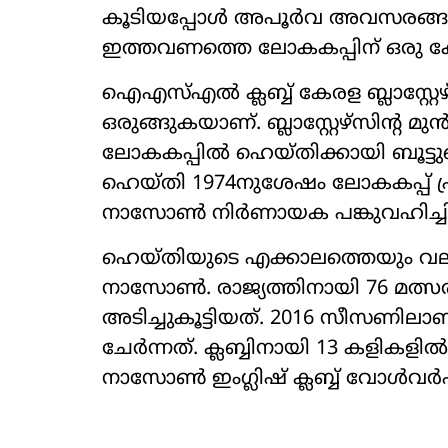
കൂടിയപ്പോൾ അപൂർവ അവസരങ്ങൾക
ഇത്തവണത്തെ ലോകകപ്പിന് ഒരു കേ
ഐഎസ്എൽ ക്ലബ്ബ് കേരള ബ്ലാസ്റ്റേഴ
ഒരുങ്ങുകയാണ്. ബ്ലാസ്റ്റേഴ്സിന്
ലോകകപ്പിൽ ഹെയ്തിക്കായി ബൂട്ടുക
ഹെയ്തി 1974നുശേഷം ലോകകപ്പ് പ
നാസോൺ നിർണായക പങ്കുവഹിച്ചിര
ഹെയ്തിയുടെ എക്കാലത്തെയും വല
നാസോൺ. രാജ്യത്തിനായി 76 മത
അടിച്ചുകൂട്ടിയത്. 2016 സീസണിലാണ
ചേർന്നത്. ക്ലബ്ബിനായി 13 കളികളിൽ 
നാസോൺ ഇംഗ്ലിഷ് ക്ലബ്ബ് വോൾവ‌ർഹാ