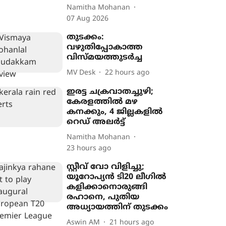
Namitha Mohanan
07 Aug 2026
തുടക്കം:
വഴുതിപ്പോകാത്ത
വിസ്മയത്തുടർച്ച
MV Desk
22 hours ago
ഇരട്ട ചക്രവാതച്ചുഴി;
കേരളത്തിൽ മഴ
കനക്കും, 4 ജില്ലകളിൽ
റെഡ് അലർട്ട്
Namitha Mohanan
23 hours ago
സ്റ്റീവ് വോ വിളിച്ചു;
യൂറോപ‍്യൻ ടി20 ലീഗിൽ
കളിക്കാനൊരുങ്ങി
രഹാനെ, പുതിയ
അധ‍്യായത്തിന് തുടക്കം
Aswin AM
21 hours ago