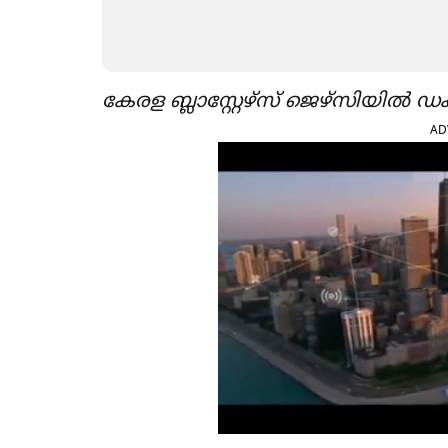
കേരള ബ്ലാസ്റ്റേഴ്സ് ജെഴ്സിയി
AD