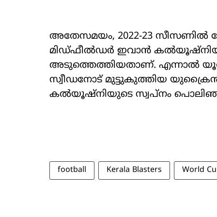
അതേസമയം, 2022-23 സീസണിൽ കേരള 
മിഡ്ഫീൽഡർ ഇവാൻ കൽയൂഷ്നിയും
അടുത്തെത്തിയതാണ്. എന്നാൽ യ
സ്വീഡനോട് മുട്ടുകുത്തിയ യുക്ര
കൽയൂഷ്നിയുടെ സ്വപ്നം പൊലിഞ്
football
Kerala Blasters
World Cu