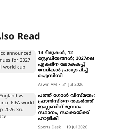
lso Read
14 ടീമുകൾ, 12
സ്റ്റേഡിയങ്ങൾ; 2027ലെ
ഏകദിന ലോകകപ്പ്
വേദികൾ പ്രഖ‍്യാപിച്ച്
ഐസിസി
Aswin AM
31 Jul 2026
പത്ത് ഗോൾ വിസ്മയം;
ഫ്രാൻസിനെ തകർത്ത്
ഇംഗ്ലണ്ടിന് മൂന്നാം
സ്ഥാനം, സാക്കയ്ക്ക്
ഹാട്രിക്!
Sports Desk
19 Jul 2026