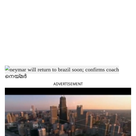
o
c
i
a
l
s
h
നെയ്മർ
ADVERTISEMENT
a
r
e