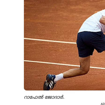
റാഫേൽ ജോദാർ.
AD