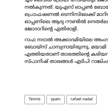
ടൂർ ലെവൽ ട്രോഫി നേടിയതും ജോ
നൽകുന്നത്. യുഎസ് ഓപ്പൺ ബോയ്‌സ
പ്രൊഫഷണൽ ടെന്നിസിലേക്ക് മാറി
ഓപ്പണിലെ ആദ്യ റൗണ്ടിൽ നെതർല
ജോദാറിന്റെ എതിരാളി.
റാഫ നദാൽ അക്കാദമിയിലെ അം
ബോയ്‌സ് ചാമ്പ്യനായിരുന്നു. മയാ
എത്തിയതാണ് താരത്തിന്റെ കരിയറി
സ്പാനിഷ് താരങ്ങൾ എടിപി റാങ്കിംഗ
Tennis
spain
rafael nadal