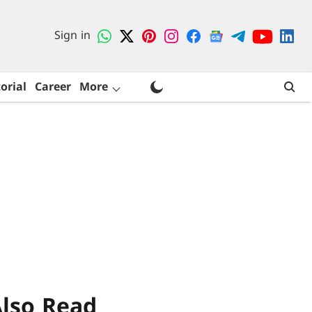
Sign in
orial
Career
More
lso Read