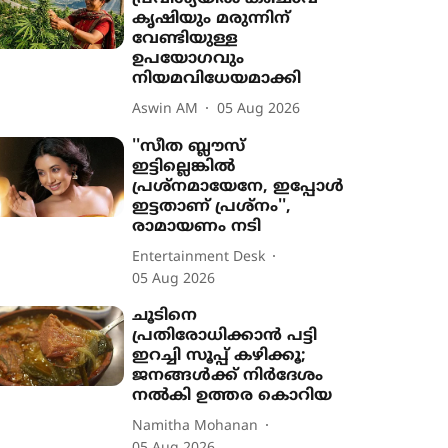
കൃഷി‍യും മരുന്നിന്
വേണ്ടിയുള്ള
ഉപയോഗവും
നിയമവിധേയമാക്കി
Aswin AM
05 Aug 2026
''സീത ബ്ലൗസ്
ഇട്ടില്ലെങ്കിൽ
പ്രശ്നമായേനേ, ഇപ്പോൾ
ഇട്ടതാണ് പ്രശ്നം'',
രാമായണം നടി
Entertainment Desk
05 Aug 2026
ചൂടിനെ
പ്രതിരോധിക്കാൻ പട്ടി
ഇറച്ചി സൂപ്പ് കഴിക്കൂ;
ജനങ്ങൾക്ക് നിർദേശം
നൽകി ഉത്തര കൊറിയ
Namitha Mohanan