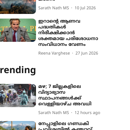
Sarath Nath MS
10 Jul 2026
ഇറാന്‍റെ ആണവ
പദ്ധതികൾ
നിരീക്ഷിക്കാൻ
ശക്തമായ പരിശോധനാ
സംവിധാനം വേണം
Reena Varghese
27 Jun 2026
rending
മഴ; 7 ജില്ലകളിലെ
വിദ്യാഭ്യാസ
സ്ഥാപനങ്ങൾക്ക്
വെള്ളിയാഴ്ച അവധി
Sarath Nath MS
12 hours ago
നേപ്പാളിലെ ഗണ്ഡകി
പ്രവിശ‍്യയിൽ കഞ്ചാവ്