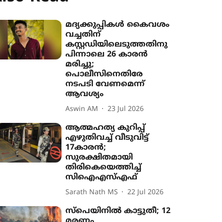
മദ‍്യക്കുപ്പികൾ കൈവശം
വച്ചതിന്
കസ്റ്റഡിയിലെടുത്തതിനു
പിന്നാലെ 26 കാരൻ
മരിച്ചു;
പൊലീസിനെതിരേ
നടപടി വേണമെന്ന്
ആവശ‍്യം
Aswin AM
23 Jul 2026
ആത്മഹത്യ കുറിപ്പ്
എഴുതിവച്ച് വീടുവിട്ട്
17കാരൻ;
സുരക്ഷിതമായി
തിരികെയെത്തിച്ച്
സിഐഎസ്എഫ്
Sarath Nath MS
22 Jul 2026
സ്പെയിനിൽ കാട്ടുതീ; 12
മരണം