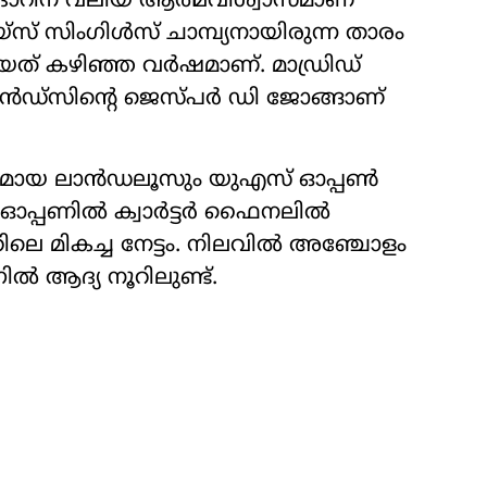
ദാറിന് വലിയ ആത്മവിശ്വാസമാണ്
് സിംഗിൾസ് ചാമ്പ്യനായിരുന്ന താരം
യത് കഴിഞ്ഞ വർഷമാണ്. മാഡ്രിഡ്
ൻഡ്‌സിന്റെ ജെസ്പർ ഡി ജോങ്ങാണ്
ഗമായ ലാൻഡലൂസും യുഎസ് ഓപ്പൺ
മി ഓപ്പണിൽ ക്വാർട്ടർ ഫൈനലിൽ
ലെ മികച്ച നേട്ടം. നിലവിൽ അഞ്ചോളം
ിൽ ആദ്യ നൂറിലുണ്ട്.