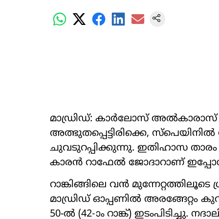
മാഡ്രിഡ്: കാർലോസ് അൽകാരാസ് എ
അത്ഭുതപ്പെട്ടിരിക്കെ, സ്പെയിനിൽ
ചുവടുറപ്പിക്കുന്നു. ഇതിഹാസ താര
കാരൻ റാഫേൽ ജോദാറാണ് ഇപ്പോ
റാങ്കിങ്ങിലെ വൻ മുന്നേറ്റത്തിലൂ
മാഡ്രിഡ് ഓപ്പണിൽ അരങ്ങേറ്റം കുറ
50-ൽ (42-ാം റാങ്ക്) ഇടംപിടിച്ചു. നദ