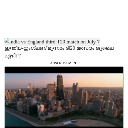
i
a
l
s
h
ഇന്ത്യ-ഇംഗ്ലണ്ട് മൂന്നാം ടി20 മത്സരം ജൂലൈ
ഏഴിന്
a
ADVERTISEMENT
r
e