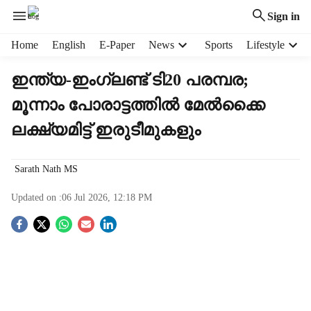
Sign in
H
Home
English
E-Paper
News
Sports
Lifestyle
e
a
ഇന്ത്യ-ഇംഗ്ലണ്ട് ടി20 പരമ്പര;
d
മൂന്നാം പോരാട്ടത്തിൽ മേല്‍ക്കൈ
e
r
ലക്ഷ്യമിട്ട് ഇരുടീമുകളും
m
e
n
Sarath Nath MS
u
i
Updated on :
06 Jul 2026, 12:18 PM
t
e
S
m
o
s
c