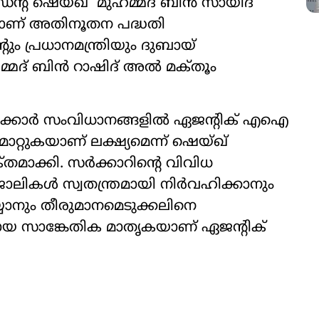
്‍റ്​ ഷെയ്ഖ് ​ മുഹമ്മദ്​ ബിൻ സായിദ്​
ാണ് അതിനൂതന​ പദ്ധതി
‍റും പ്രധാനമന്ത്രിയും ദുബായ്
മദ്​ ബിൻ റാഷിദ്​ അൽ മക്​തൂം
കാർ സംവിധാനങ്ങളിൽ ഏജന്‍റിക്​ എഐ
റ്റുകയാണ്​ ലക്ഷ്യമെന്ന്​ ഷെയ്ഖ്​
ക്​തമാക്കി. സർക്കാറിന്‍റെ വിവിധ
ജോലികൾ സ്വതന്ത്രമായി നിർവഹിക്കാനും
ാനും തീരുമാനമെടുക്കലിനെ
 സാ​ങ്കേതിക മാതൃകയാണ്​​ ഏജന്‍റിക്​