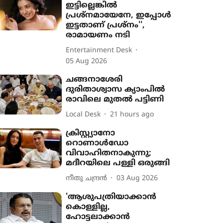
ഇട്ടില്ലെങ്കിൽ
പ്രശ്നമായേനേ, ഇപ്പോൾ
ഇട്ടതാണ് പ്രശ്നം'',
രാമായണം നടി
Entertainment Desk
05 Aug 2026
ചങ്ങനാശേരി
ദുരിതാശ്വാസ ക്യാംപിൽ
രാവിലെ മുതൽ പട്ടിണി
Local Desk
21 hours ago
ക്രിസ്റ്റ്യാനോ
റൊണാൾഡോ
വിവാഹിതനാകുന്നു;
മദീറയിലെ പള്ളി ഒരുങ്ങി
നീതു ചന്ദ്രൻ
03 Aug 2026
'ആശുപത്രിയാക്കാൻ
കൊള്ളില്ല,
ഹോട്ടലാക്കാൻ