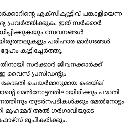
റിന്‍റെ എക്സിക്യുട്ടീവ്​ പങ്കാളിയെന്ന
്യ പ്രവർത്തിക്കുക. ഇത്​ സർക്കാർ
ധിപ്പിക്കുകയും സേവനങ്ങൾ
ിലയിരുത്തലുകളും പരിഹാര മാർഗങ്ങൾ
േഹം കൂട്ടിച്ചേർത്തു.
തിനായി സർക്കാർ ജീവനക്കാർക്ക്​
 വൈസ്​ പ്രസിഡന്‍റും
യൽ കോടതി ചെയർമാനുമായ ഷെയ്ഖ്​
‍റെ മേൽനോട്ടത്തിലായിരിക്കും പദ്ധതി
ണത്തിനും തുടർനപടികൾക്കും മേൽനോട്ടം
ത്രി മുഹമ്മദ്​ അൽ ഗർഗാവിയുടെ
ോഴ്​സ്​ രൂപീകരിക്കും.