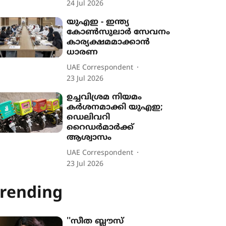
24 Jul 2026
യുഎഇ - ഇന്ത്യ
കോൺസുലാർ സേവനം
കാര്യക്ഷമമാക്കാൻ
ധാരണ
UAE Correspondent
23 Jul 2026
ഉച്ചവിശ്രമ നിയമം
കർശനമാക്കി യുഎഇ;
ഡെലിവറി
റൈഡർമാർക്ക്
ആശ്വാസം
UAE Correspondent
23 Jul 2026
rending
''സീത ബ്ലൗസ്