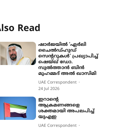
lso Read
ഷാർജയിൽ 'ഏർലി
ചൈൽഡ്ഹുഡ്
സെന്‍ററുകൾ' പ്രഖ്യാപിച്ച്
ഷെയ്ഖ് ഡോ.
സുൽത്താൻ ബിൻ
മുഹമ്മദ് അൽ ഖാസിമി
UAE Correspondent
24 Jul 2026
ഇറാന്‍റെ
ആക്രമണങ്ങളെ
ശക്തമായി അപലപിച്ച്
യുഎഇ
UAE Correspondent