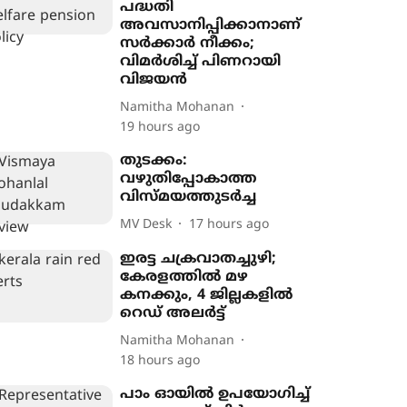
പദ്ധതി
അവസാനിപ്പിക്കാനാണ്
സർക്കാർ നീക്കം;
വിമർശിച്ച് പിണറായി
വിജയൻ
Namitha Mohanan
19 hours ago
തുടക്കം:
വഴുതിപ്പോകാത്ത
വിസ്മയത്തുടർച്ച
MV Desk
17 hours ago
ഇരട്ട ചക്രവാതച്ചുഴി;
കേരളത്തിൽ മഴ
കനക്കും, 4 ജില്ലകളിൽ
റെഡ് അലർട്ട്
Namitha Mohanan
18 hours ago
പാം ഓയിൽ ഉപയോഗിച്ച്