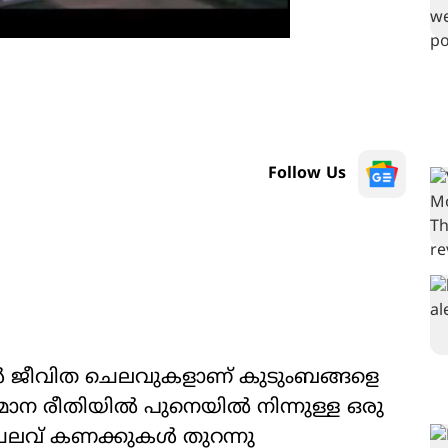
Follow Us
ൾ ജീവിത ചെലവുകളാണ് കുടുംബങ്ങളെ
ാന രീതിയിൽ പുനെയിൽ നിന്നുള്ള ഒരു
െലവ് കണക്കുകൾ തുറന്നു