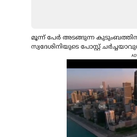
മൂന്ന് പേർ അടങ്ങുന്ന കുടുംബത്തി
സ്വദേശിനിയുടെ പോസ്റ്റ് ചർച്ചയാവുന
AD