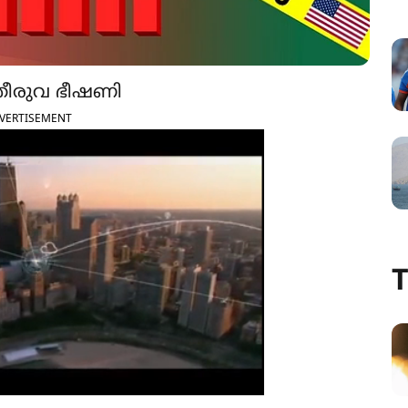
 തീരുവ ഭീഷണി
VERTISEMENT
T