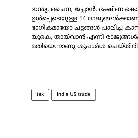
ഇന്ത്യ, ചൈന, ജപ്പാന്‍, ദക്ഷിണ കൊറിയ
ഉള്‍പ്പെടെയുള്ള 54 രാജ്യങ്ങള്‍ക്ക
ഭാഗികമായോ ചട്ടങ്ങള്‍ പാലിച്ച കാ
യുകെ, തായ്‌വാന്‍ എന്നീ രാജ്യങ്ങള്
മതിയെന്നാണു ശുപാര്‍ശ ചെയ്തിരിക്
tax
India US trade