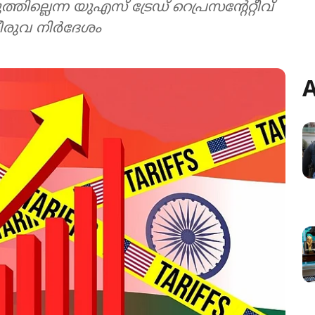
തില്ലെന്ന യുഎസ് ട്രേഡ് റെപ്രസന്‍റേറ്റീവ്
തീരുവ നിര്‍ദേശം
A