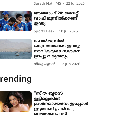
Sarath Nath MS
22 Jul 2026
അഞ്ചാം ടി20: വൈറ്റ്
വാഷ് മുന്നിൽക്കണ്ട്
ഇന്ത്യ
Sports Desk
10 Jul 2026
ഹോർമുസിൽ
ജാഗ്രതയോടെ ഇന്ത്യ;
നാവികരുടെ സുരക്ഷ
ഉറപ്പു വരുത്തും
നീതു ചന്ദ്രൻ
12 Jun 2026
rending
''സീത ബ്ലൗസ്
ഇട്ടില്ലെങ്കിൽ
പ്രശ്നമായേനേ, ഇപ്പോൾ
ഇട്ടതാണ് പ്രശ്നം'',
രാമായണം നടി