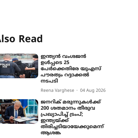
lso Read
ഇന്ത്യൻ വംശജൻ
ഉൾപ്പടെ 25
പേർക്കെതിരേ യുഎസ്
പൗരത്വം റദ്ദാക്കൽ
നടപടി
Reena Varghese
04 Aug 2026
ജനറിക് മരുന്നുകൾക്ക്
200 ശതമാനം തീരുവ
പ്രഖ്യാപിച്ച് ട്രംപ്;
ഇന്ത്യയ്ക്ക്
തിരിച്ചടിയായേക്കുമെന്ന്
ആശങ്ക