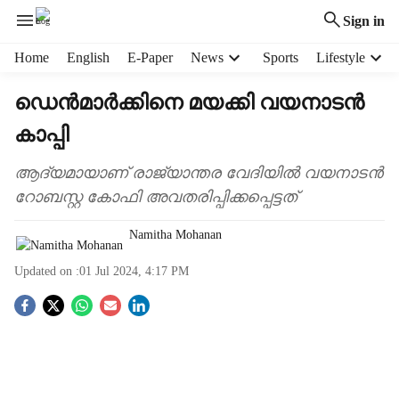
Sign in
H
Home
English
E-Paper
News
Sports
Lifestyle
e
a
ഡെൻമാർക്കിനെ മയക്കി വയനാടൻ
d
കാപ്പി
e
r
m
ആദ്യമായാണ് രാജ്യാന്തര വേദിയില്‍ വയനാടന്‍
e
റോബസ്റ്റ കോഫി അവതരിപ്പിക്കപ്പെട്ടത്
n
u
Namitha Mohanan
i
t
Updated on :
01 Jul 2024, 4:17 PM
e
S
m
s
o
c