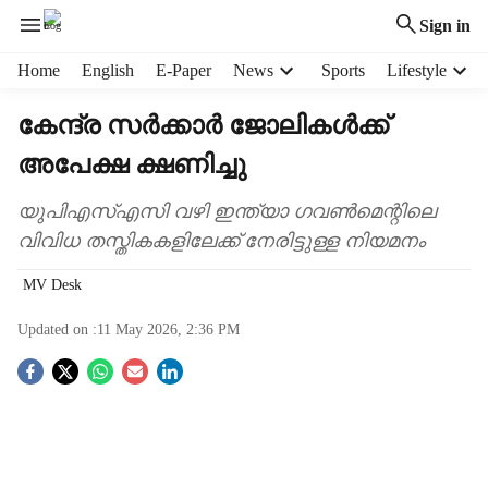
Sign in
H
Home
English
E-Paper
News
Sports
Lifestyle
e
a
കേന്ദ്ര സർക്കാർ ജോലികൾക്ക്
d
അപേക്ഷ ക്ഷണിച്ചു
e
r
m
യുപിഎസ്എസി വഴി ഇന്ത്യാ ഗവൺമെന്റിലെ
e
വിവിധ തസ്തികകളിലേക്ക് നേരിട്ടുള്ള നിയമനം
n
u
MV Desk
i
t
Updated on :
11 May 2026, 2:36 PM
e
S
m
s
o
c