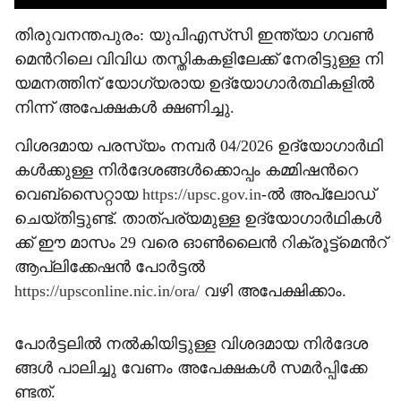
തി​രു​വ​ന​ന്ത​പു​രം: യു​പി​എ​സ്‌​സി ഇ​ന്ത്യാ ഗ​വ​ൺ​
മെ​ന്‍റി​ലെ വി​വി​ധ ത​സ്തി​ക​ക​ളി​ലേ​ക്ക് നേ​രി​ട്ടു​ള്ള നി​
യ​മ​ന​ത്തി​ന് യോ​ഗ്യ​രാ​യ ഉ​ദ്യോ​ഗാ​ർ​ത്ഥി​ക​ളി​ൽ
നി​ന്ന് അ​പേ​ക്ഷ​ക​ൾ ക്ഷ​ണി​ച്ചു.
വി​ശ​ദ​മാ​യ പ​ര​സ്യം ന​മ്പ​ർ 04/2026 ഉ​ദ്യോ​ഗാ​ർ​ഥി​
ക​ൾ​ക്കു​ള്ള നി​ർ​ദേ​ശ​ങ്ങ​ൾ​ക്കൊ​പ്പം ക​മ്മി​ഷ​ന്‍റെ
വെ​ബ്‌​സൈ​റ്റാ​യ
https://upsc.gov.in
-ൽ ​അ​പ്‌​ലോ​ഡ്
ചെ​യ്തി​ട്ടു​ണ്ട്. താ​ത്പ​ര്യ​മു​ള്ള ഉ​ദ്യോ​ഗാ​ർ​ഥി​ക​ൾ​
ക്ക് ഈ ​മാ​സം 29 വ​രെ ഓ​ൺ​ലൈ​ൻ റി​ക്രൂ​ട്ട്‌​മെ​ന്‍റ്
ആ​പ്ലി​ക്കേ​ഷ​ൻ പോ​ർ​ട്ട​ൽ
https://upsconline.nic.in/ora/
വ​ഴി അ​പേ​ക്ഷി​ക്കാം.
പോ​ർ​ട്ട​ലി​ൽ ന​ൽ​കി​യി​ട്ടു​ള്ള വി​ശ​ദ​മാ​യ നി​ർ​ദേ​ശ​
ങ്ങ​ൾ പാ​ലി​ച്ചു വേ​ണം അ​പേ​ക്ഷ​ക​ൾ സ​മ​ർ​പ്പി​ക്കേ​
ണ്ട​ത്.