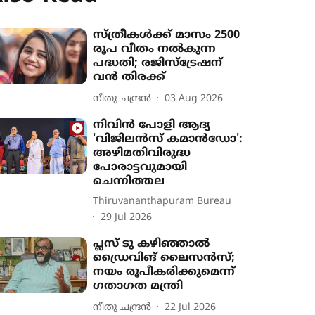
സ്ത്രീകൾക്ക് മാസം 2500
രൂപ വീതം നൽകുന്ന
പദ്ധതി; രജിസ്ട്രേഷന്
വൻ തിരക്ക്
നീതു ചന്ദ്രൻ
03 Aug 2026
നിവിൻ പോളി ആദ്യ
'വിജിലൻസ് കമാൻഡോ':
അഴിമതിവിരുദ്ധ
പോരാട്ടവുമായി
ചെന്നിത്തല
Thiruvananthapuram Bureau
29 Jul 2026
പ്ലസ് ടു കഴിഞ്ഞാൽ
ഡ്രൈവിങ് ലൈസൻസ്;
നയം രൂപീകരിക്കുമെന്ന്
ഗതാഗത മന്ത്രി
നീതു ചന്ദ്രൻ
22 Jul 2026