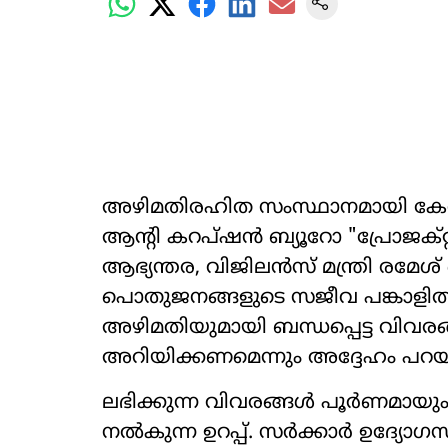
അഴിമതിരഹിത സംസ്ഥാനമായി കേരള
ആന്‍റി കറപ്ഷൻ ബ്യൂറോ "പ്രോജക്റ
ആഭ്യന്തര, വിജിലൻസ് മന്ത്രി രമേശ് 
പൊതുജനങ്ങളുടെ സജീവ പങ്കാളിത്തത
അഴിമതിയുമായി ബന്ധപ്പെട്ട വിവ
അറിയിക്കണമെന്നും അദ്ദേഹം പറയ
ലഭിക്കുന്ന വിവരങ്ങൾ പൂർണമായും 
നൽകുന്ന ഉറപ്പ്. സർക്കാർ ഉദ്യോ