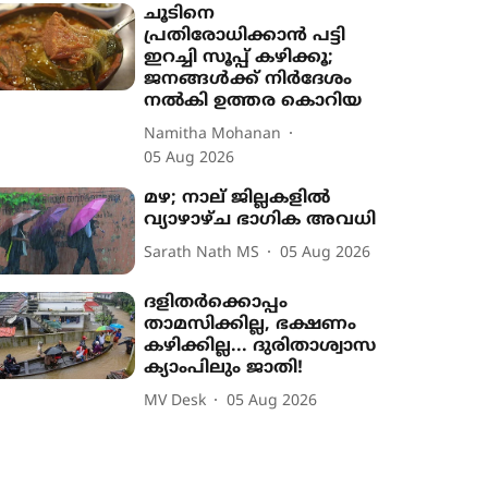
ചൂടിനെ
പ്രതിരോധിക്കാൻ പട്ടി
ഇറച്ചി സൂപ്പ് കഴിക്കൂ;
ജനങ്ങൾക്ക് നിർദേശം
നൽകി ഉത്തര കൊറിയ
Namitha Mohanan
05 Aug 2026
മഴ; നാല് ജില്ലകളിൽ
വ്യാഴാഴ്ച ഭാഗിക അവധി
Sarath Nath MS
05 Aug 2026
ദളിതർക്കൊപ്പം
താമസിക്കില്ല, ഭക്ഷണം
കഴിക്കില്ല... ദുരിതാശ്വാസ
ക്യാംപിലും ജാതി!
MV Desk
05 Aug 2026