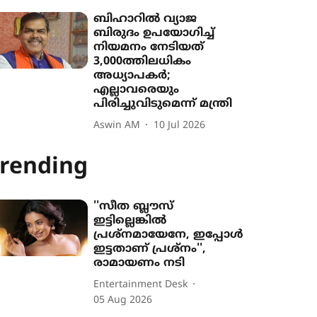
ബിഹാറിൽ വ്യാജ
ബിരുദം ഉപയോഗിച്ച്
നിയമനം നേടിയത്
3,000ത്തിലധികം
അധ‍്യാപകർ;
എല്ലാവരെയും
പിരിച്ചുവിടുമെന്ന് മന്ത്രി
Aswin AM
10 Jul 2026
rending
''സീത ബ്ലൗസ്
ഇട്ടില്ലെങ്കിൽ
പ്രശ്നമായേനേ, ഇപ്പോൾ
ഇട്ടതാണ് പ്രശ്നം'',
രാമായണം നടി
Entertainment Desk
05 Aug 2026