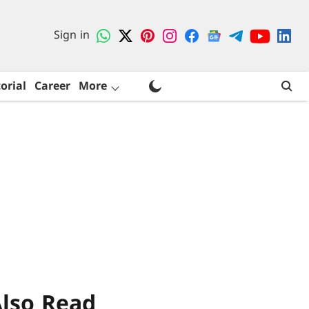
Sign in
orial
Career
More
lso Read