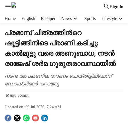
Sign in
H
Home
English
E-Paper
News
Sports
Lifestyle
e
a
പ്രഭാസ് ചിത്രത്തിന്‍റെ
d
ഷൂട്ടിങ്ങിനിടെ പ്രാണി കടിച്ചു;
e
r
കാൽമുട്ടു വരെ അണുബാധ, നടൻ
m
e
രാജേഷ് ശര്‍മ ഗുരുതരാവസ്ഥയിൽ
n
u
നടൻ അപകടനില തരണം ചെയ്തിട്ടില്ലെന്ന്
i
ഡോക്‌ടർമാർ പറഞ്ഞു
t
e
Manju Soman
m
s
Updated on :
09 Jul 2026, 7:24 AM
S