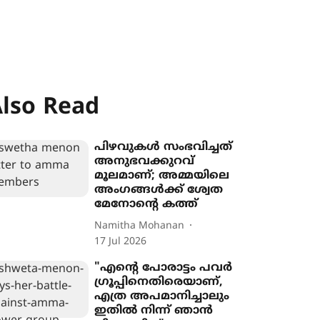
lso Read
പിഴവുകൾ സംഭവിച്ചത്
അനുഭവക്കുറവ്
മൂലമാണ്; അമ്മയിലെ
അംഗങ്ങൾക്ക് ശ്വേത
മേനോന്‍റെ കത്ത്
Namitha Mohanan
17 Jul 2026
"എന്‍റെ പോരാട്ടം പവർ
ഗ്രൂപ്പിനെതിരെയാണ്,
എത്ര അപമാനിച്ചാലും
ഇതിൽ നിന്ന് ഞാൻ