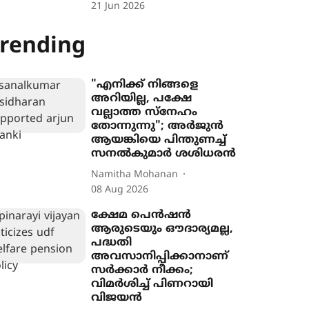
21 Jun 2026
rending
"എനിക്ക് നിങ്ങളെ
അറിയില്ല, പക്ഷേ
വല്ലാത്ത സ്നേഹം
തോന്നുന്നു"; അർജുൻ
ആയങ്കിയെ പിന്തുണച്ച്
സനൽകുമാർ ശശിധരൻ
Namitha Mohanan
08 Aug 2026
ക്ഷേമ പെൻഷൻ
ആരുടെയും ഔദാര്യമല്ല,
പദ്ധതി
അവസാനിപ്പിക്കാനാണ്
സർക്കാർ നീക്കം;
വിമർശിച്ച് പിണറായി
വിജയൻ