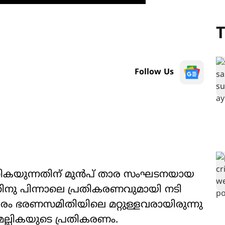
T
Follow Us
ികയുന്നതിന് മുൻപ് താര സംഘടനയായ
നു പിന്നാലെ പ്രതികരണവുമായി നടി
കരം ഭരണസമിതിയിലെ മറ്റുള്ളവരായിരുന്നു
 മല്ലികയുടെ പ്രതികരണം.