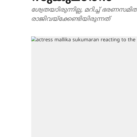
ശ്വേതയാിരുന്നില്ല, മറിച്ച് ഭരണസമി
രാജിവയ്ക്കേണ്ടിയിരുന്നത്