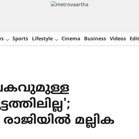
ws
Sports
Lifestyle
Cinema
Business
Videos
Edit
േകവുമുള്ള
ടത്തിലില്ല';
 രാജിയിൽ മല്ലിക