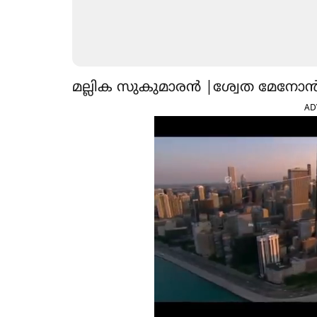
മല്ലിക സുകുമാരൻ |ശ്വേത മേനോ
AD