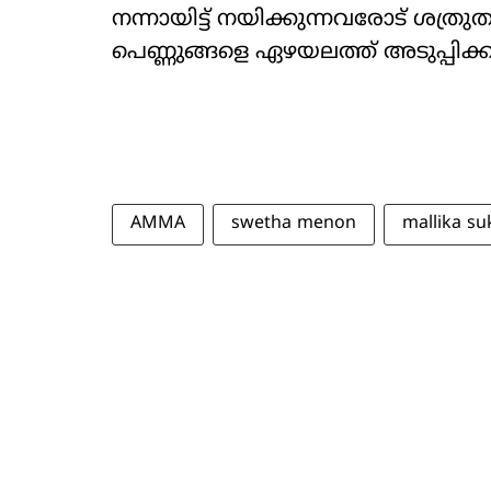
നന്നായിട്ട് നയിക്കുന്നവരോട് ശത്രു
പെണ്ണുങ്ങളെ ഏഴയലത്ത് അടുപ്പിക്
AMMA
swetha menon
mallika s