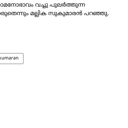
താമനോഭാവം വച്ചു പുലര്‍ത്തുന്ന
കരുതെന്നും മല്ലിക സുകുമാരൻ പറഞ്ഞു.
ukumaran