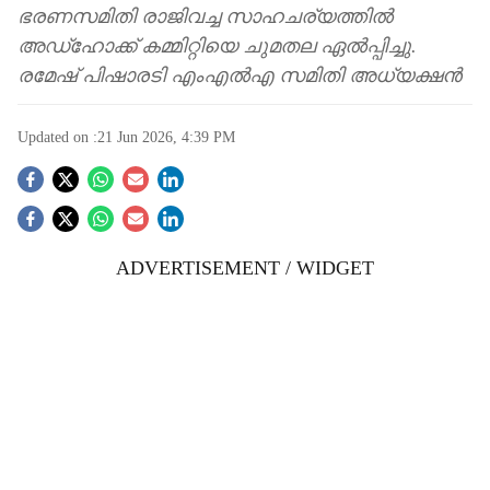
ഭരണസമിതി രാജിവച്ച സാഹചര്യത്തിൽ
അഡ്ഹോക്ക് കമ്മിറ്റിയെ ചുമതല ഏൽപ്പിച്ചു.
രമേഷ് പിഷാരടി എംഎൽഎ സമിതി അധ്യക്ഷൻ
Updated on :
21 Jun 2026, 4:39 PM
S
o
ADVERTISEMENT / WIDGET
c
i
a
l
s