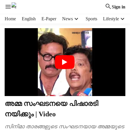
Sign in
H
Home
English
E-Paper
News
Sports
Lifestyle
e
a
d
e
r
m
e
n
u
i
t
e
m
അമ്മ സംഘടനയെ പിഷാരടി
s
നയിക്കും | Video
സിനിമാ താരങ്ങളുടെ സംഘടനയായ അമ്മയുടെ