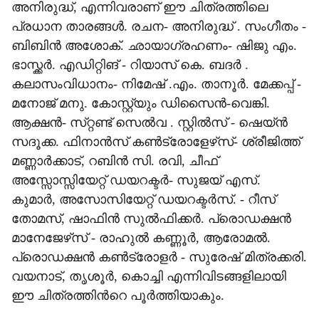
അനിരുദ്ധ്, എന്നിവരാണ് ഈ ചിത്രത്തിലെ
പ്രധാന താരങ്ങൾ. രചന- അനിരുദ്ധ് . സംഗീതം -
ബിബിൻ അശോക്. ഛായാഗ്രഹണം- ഷിജു എം.
ഭാസ്ക്കർ. എഡിറ്റിങ് - റിയാസ് കെ. ബദർ .
കലാസംവിധാനം- നിമേഷ് .എം. താനൂർ. മേക്കപ്പ് -
മനോജ് മനു. കോസ്റ്റ്യും ഡിസൈൻ-വെങ്കി.
ആക്ഷൻ- സ്‌റ്റണ്ട് സെൽവ . സ്റ്റിൽസ് - ഷെയ്ൻ
സദൂക്ക. ഫിനാൻസ് കൺട്രോളേഴ്‌സ്- ശ്രീജിത്ത്
മണ്ണാർക്കാട്, റബിൻ സി. രവി, ചീഫ്
അസ്സോസ്സിയേറ്റ് ഡയറക്ടർ- സുജയ് എസ്.
കുമാർ, അസോസിയേറ്റ് ഡയറക്ടർസ്. - റീസ്
തോമസ്, ഷാഫിൻ സുൽഫിക്കർ. പ്രൊഡക്ഷൻ
മാനേജേഴ്‌സ് - രാഹുൽ കണ്ണൂർ, ആരോമൽ.
പ്രൊഡക്ഷൻ കൺട്രോളർ - സുരേഷ് മിത്രക്കരി.
വയനാട്, തൃശൂർ, കൊച്ചി എന്നിവിടങ്ങളിലായി
ഈ ചിത്രത്തിന്‍റെ പൂർത്തിയാകും.