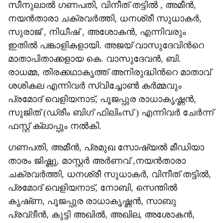
സീനുലാൽ ഗണപതി, വിനീത് തട്ടിൽ , അമീൻ,
നയൻതാരാ ചക്രവർത്തി, ധനശ്രീ സുധാകർ,
സുരാജ് , നിധീഷ് , അശോകൻ, എന്നിവരും
ഇതിൽ പങ്കാളികളായി. അജയ് വാസുദേവിന്‍റെ
മാതാപിതാക്കളായ കെ. വാസുദേവൻ, ബി.
രാധമ്മ, തിരക്കഥാകൃത്ത് അനിരുദ്ധിന്‍റെ മാതാവ്
ശശികല എന്നിവർ സ്വിച്ചോൺ കർമ്മവും
പ്രമോദ് വെളിയനാട്, പൂജപ്പുര രാധാകൃഷ്ണൻ,
സുജിത് (ഡ്രീം ബിഗ് ഫിലിംസ് ) എന്നിവർ ചേർന്ന്
ഫസ്റ്റ് ക്ലാപ്പും നൽകി.
ഗണപതി, അമീൻ, പ്രമുഖ സോഷ്യൽ മീഡിയാ
താരം ജിഷ്ണു, മാസ്റ്റർ അർണവ് ,നയൻതാരാ
ചക്രവർത്തി, ധനശ്രീ സുധാകർ, വിനീത് തട്ടിൽ,
പ്രമോദ് വെളിയനാട്, നോബി, സെന്തിൽ
കൃഷ്‌ണ, പൂജപ്പുര രാധാകൃഷ്ണൻ, സാബു
പ്രവ്ദീൻ, കുട്ടി അഖിൽ, അഖില, അശോകൻ,