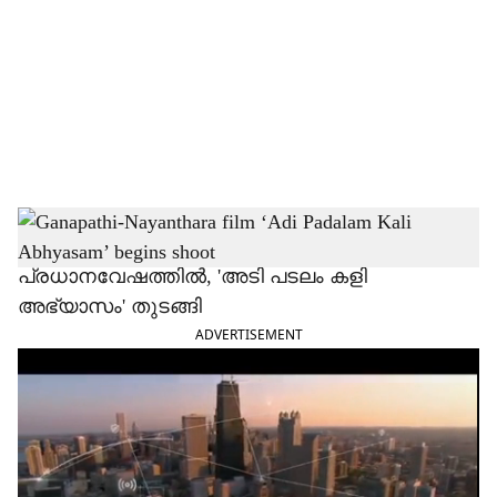
c
i
a
l
s
h
ഗണപതിയും നയൻതാരയും
പ്രധാനവേഷത്തിൽ, 'അടി പടലം കളി
a
അഭ്യാസം' തുടങ്ങി
r
ADVERTISEMENT
e