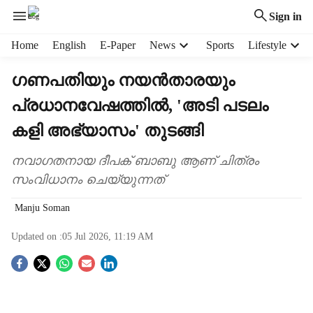
Sign in
H
Home
English
E-Paper
News
Sports
Lifestyle
e
a
ഗണപതിയും നയൻതാരയും
d
പ്രധാനവേഷത്തിൽ, 'അടി പടലം
e
r
കളി അഭ്യാസം' തുടങ്ങി
m
e
നവാഗതനായ ദീപക് ബാബു ആണ് ചിത്രം
n
സംവിധാനം ചെയ്യുന്നത്
u
i
Manju Soman
t
e
Updated on :
05 Jul 2026, 11:19 AM
m
s
S
o