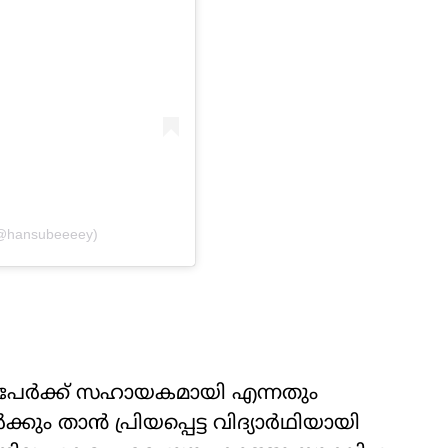
 (@hansubeeeey)
ാട് പേർക്ക് സഹായകമായി എന്നതും
ം താൻ പ്രിയപ്പെട്ട വിദ്യാർഥിയായി