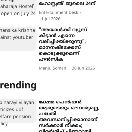
ഹോസ്റ്റൽ' ജൂലൈ 24ന്
Entertainment Desk
11 Jul 2026
"അയാൾക്ക് വ്യൂസ്
കിട്ടാൻ എന്നെ
വലിച്ചിഴയ്ക്കുന്നു",
മാനനഷ്ടക്കേസ്
കൊടുക്കുമെന്ന്
ഹൻസിക
Manju Soman
30 Jun 2026
rending
ക്ഷേമ പെൻഷൻ
ആരുടെയും ഔദാര്യമല്ല,
പദ്ധതി
അവസാനിപ്പിക്കാനാണ്
സർക്കാർ നീക്കം;
വിമർശിച്ച് പിണറായി