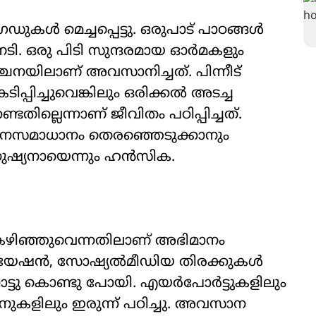
ഡുകൾ മെച്ചപ്പെട്ടു. ഒരുപാട് പാഠങ്ങൾ
നേടി. ഒരു പിടി സുന്ദരമായ ഓർമകളും
്ചനയിലാണ് അവസാനിച്ചത്. പിന്നീട്
ടിപ്പിച്ചുവെങ്കിലും ഒരിക്കൽ അടച്ച
ടതില്ലെന്നാണ് ജീവിതം പഠിപ്പിച്ചത്.
ം മനസമാധാനം തെരഞ്ഞെടുക്കാനും
ുഷ്യനായെന്നും ഹൻസിക.
 കഴിഞ്ഞുവെന്നതിലാണ് അഭിമാനം
റ് ക്രിയേഷൻ, സോഷ്യൽമീഡിയ തിരക്കുകൾ
ോട്ടു കൊണ്ടു പോയി. എയർപോർട്ടുകളിലും
ാനുകളിലും ഇരുന്ന് പഠിച്ചു. അവസാന