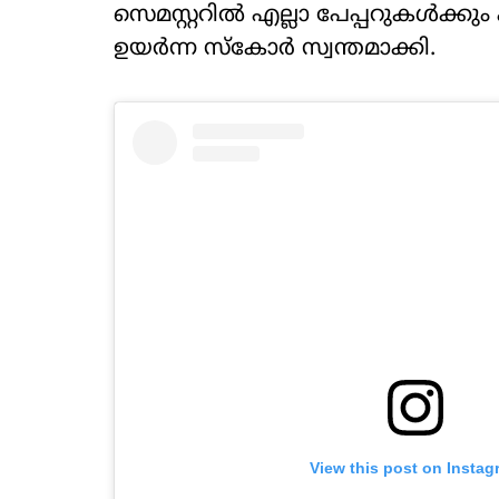
സെമസ്റ്ററിൽ എല്ലാ പേപ്പറുകൾക്കും 
ഉയർന്ന സ്കോർ സ്വന്തമാക്കി.
View this post on Instag