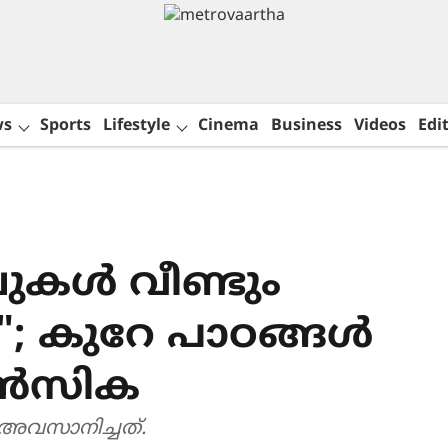
ws
Sports
Lifestyle
Cinema
Business
Videos
Edit
ിലുകൾ വീണ്ടും
ല"; കുറേ പാഠങ്ങൾ
 ഹൻസിക
അവസാനിച്ചത്.