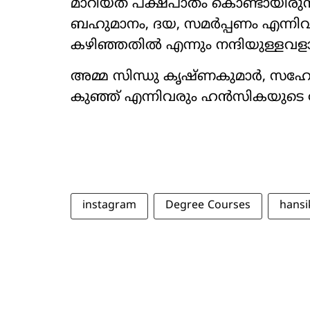
മാറിയത് പക്ഷപാതം കൊണ്ടായിരുന്നി
ബഹുമാനം, ദയ, സമർപ്പണം എന്നിവ
കഴിഞ്ഞതിൽ എന്നും നന്ദിയുള്ളവളാ
അമ്മ സിന്ധു കൃഷ്ണകുമാർ, സഹോ
കുഞ്ഞ് എന്നിവരും ഹൻസികയുടെ 
instagram
Degree Courses
hansi