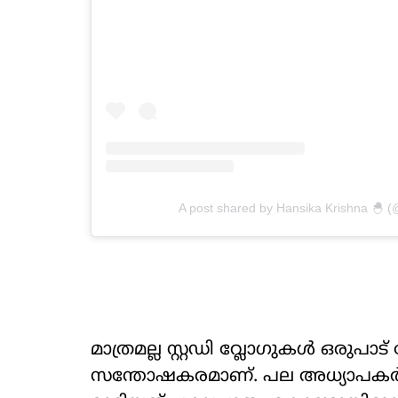
A post shared by Hansika Krishna 🐣
മാത്രമല്ല സ്റ്റഡി വ്ലോഗുകൾ ഒരുപ
സന്തോഷകരമാണ്. പല അധ്യാപകർക്കു