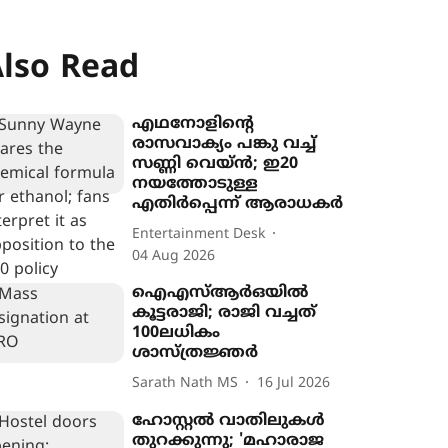
lso Read
എഥനോളിന്‍റെ
രാസവാക്യം പങ്കു വച്ച്
സണ്ണി വെയ്ൻ; ഇ20
നയത്തോടുള്ള
എതിർപ്പെന്ന് ആരാധകർ
Entertainment Desk
04 Aug 2026
ഐഎസ്ആർഒയിൽ
കൂട്ടരാജി; രാജി വച്ചത്
100ലധികം
ശാസ്ത്രജ്ഞർ
Sarath Nath MS
16 Jul 2026
ഹോസ്റ്റൽ വാതിലുകൾ
തുറക്കുന്നു; 'മഹാരാജ