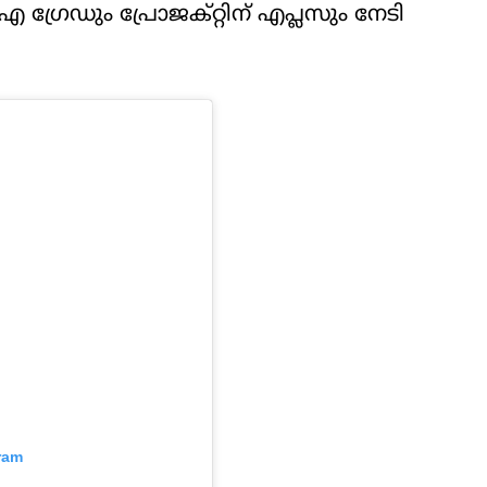
എ ഗ്രേഡും പ്രോജക്റ്റിന് എപ്ലസും നേടി
ram