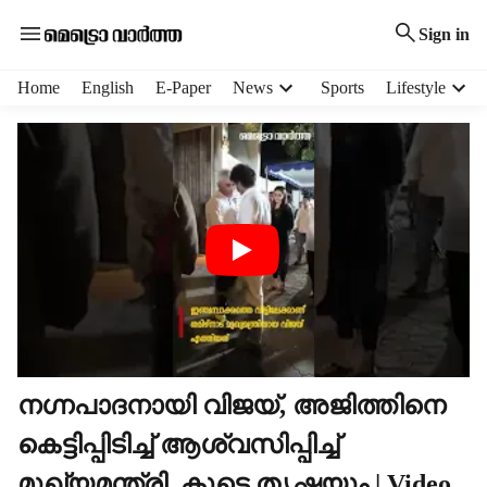
Sign in
H
Home
English
E-Paper
News
Sports
Lifestyle
e
a
d
e
r
m
e
n
u
i
t
e
m
നഗ്നപാദനായി വിജയ്, അജിത്തിനെ
s
കെട്ടിപ്പിടിച്ച് ആശ്വസിപ്പിച്ച്
മുഖ്യമന്ത്രി, കൂടെ തൃഷയും | Video