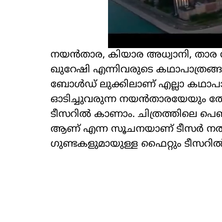
നയൻതാര, കിയാര അധ്വാനി, താര സ
ഖുറേഷി എന്നിവരുടെ കഥാപാത്രങ്ങ
ബോൾഡ് ലുക്കിലാണ് എല്ലാ കഥാപാത്ര
ഓടിച്ചുവരുന്ന നയൻതാരയേയും തോക
ടീസറിൽ കാണാം. ചിത്രത്തിലെ പെ
ആണ് എന്ന സൂചനയാണ് ടീസർ നൽകു
ഗുണ്ടകളുമായുള്ള ഫൈറ്റും ടീസറിൽ ഉൾ