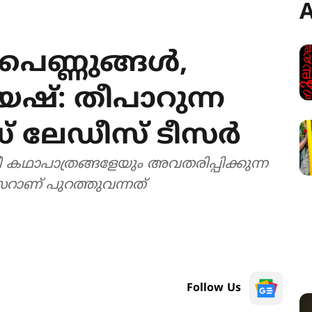
A
പെണ്ണുങ്ങൾ,
 യഷ്: തീപാറുന്ന
 ലേഡീസ് ടീസർ
ീ കഥാപാത്രങ്ങളേയും അവതരിപ്പിക്കുന്ന
ാണ് പുറത്തുവന്നത്
Follow Us