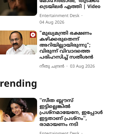
മോഹൻലാൽ; 'തുടക്കം'
ട്രെയിലർ എത്തി | Video
Entertainment Desk
04 Aug 2026
"മുഖ്യമന്ത്രി ഭക്ഷണം
കഴിക്കരുതെന്ന്
അറിയില്ലായിരുന്നു";
വിരുന്ന് വിവാദത്തെ
പരിഹസിച്ച് സതീശൻ
നീതു ചന്ദ്രൻ
03 Aug 2026
rending
''സീത ബ്ലൗസ്
ഇട്ടില്ലെങ്കിൽ
പ്രശ്നമായേനേ, ഇപ്പോൾ
ഇട്ടതാണ് പ്രശ്നം'',
രാമായണം നടി
Entertainment Desk