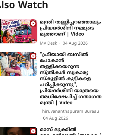
lso Watch
മന്ത്രി തള്ളിപ്പറഞ്ഞാലും
പ്രിയദർശിനി നമ്മുടെ
മുത്താണ് | Video
MV Desk
04 Aug 2026
''ഫ്രീയായി ബസിൽ
പോകാൻ
തള്ളിക്കയറുന്ന
സ്ത്രീകൾ സ്വകാര്യ
സ്കൂളിൽ കുട്ടികളെ
പഠിപ്പിക്കുന്നു'',
പ്രിയദർശിനി യാത്രയെ
അധിക്ഷേപിച്ച് ഗതാഗത
മന്ത്രി | Video
Thiruvananthapuram Bureau
04 Aug 2026
മാസ് ലുക്കിൽ