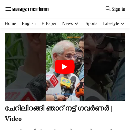
Sign in
H
Home
English
E-Paper
News
Sports
Lifestyle
e
a
d
e
r
m
e
n
u
i
t
e
m
ചേറിലിറങ്ങി ഞാറ് നട്ട് ഗവർണർ |
s
Video