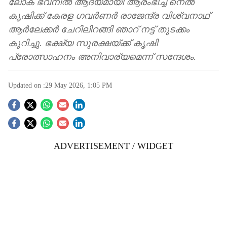
ലോക് ഭവനിൽ ആദ്യമായി ആരംഭിച്ച നെൽ
കൃഷിക്ക് കേരള ഗവർണർ രാജേന്ദ്ര വിശ്വനാഥ്
ആർലേക്കർ ചേറിലിറങ്ങി ഞാറ് നട്ട് തുടക്കം
കുറിച്ചു. ഭക്ഷ്യ സുരക്ഷയ്ക്ക് കൃഷി
പ്രോത്സാഹനം അനിവാര്യമെന്ന് സന്ദേശം.
Updated on :
29 May 2026, 1:05 PM
S
o
ADVERTISEMENT / WIDGET
c
i
a
l