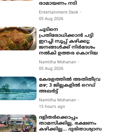
രാമായണം നടി
Entertainment Desk
05 Aug 2026
ചൂടിനെ
പ്രതിരോധിക്കാൻ പട്ടി
ഇറച്ചി സൂപ്പ് കഴിക്കൂ;
ജനങ്ങൾക്ക് നിർദേശം
നൽകി ഉത്തര കൊറിയ
Namitha Mohanan
05 Aug 2026
കേരളത്തിൽ അതിതീവ്ര
മഴ; 3 ജില്ലകളിൽ റെഡ്
അലർട്ട്
Namitha Mohanan
15 hours ago
ദളിതർക്കൊപ്പം
താമസിക്കില്ല, ഭക്ഷണം
കഴിക്കില്ല... ദുരിതാശ്വാസ