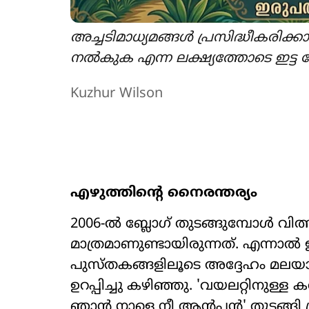
അച്ചടിമാധ്യമങ്ങൾ പ്രസിദ്ധീകരിക്
നൽകുക എന്ന ലക്ഷ്യത്തോടെ ഇട്ട പ
Kuzhur Wilson
എഴുത്തിന്‍റെ നൈരന്തര്യം
2006-ൽ ബ്ലോഗ് തുടങ്ങുമ്പോൾ വിത്
മാത്രമാണുണ്ടായിരുന്നത്. എന്നാൽ
പുസ്തകങ്ങളിലൂടെ അദ്ദേഹം മലയാ
ഉറപ്പിച്ചു കഴിഞ്ഞു. 'വയലറ്റിനുള്ള ക
ഞാൻ നാളെ നീ ആന്‍റപ്പൻ' തുടങ്ങി