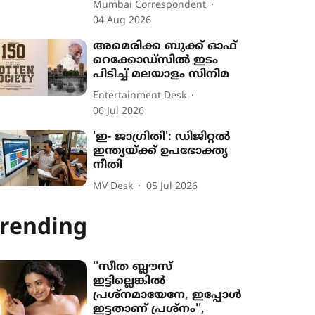
Mumbai Correspondent
04 Aug 2026
അമെരിക്ക ബുക്ക് ഓഫ്
റെക്കോഡ്‌സിൽ ഇടം
പിടിച്ച് മലയാളം സിനിമ
Entertainment Desk
06 Jul 2026
'ഇ- ജാഗ്രിതി': ഡിജിറ്റൽ
ഇന്ത്യയ്ക്ക് ഉപഭോക്തൃ
നീതി
MV Desk
05 Jul 2026
rending
''സീത ബ്ലൗസ്
ഇട്ടില്ലെങ്കിൽ
പ്രശ്നമായേനേ, ഇപ്പോൾ
ഇട്ടതാണ് പ്രശ്നം'',