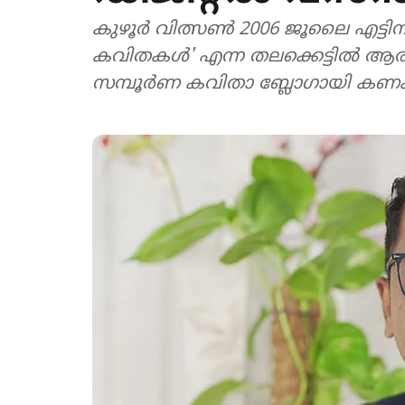
കുഴൂർ വിത്സൺ 2006 ജൂലൈ എട്ടിന്
കവിതകൾ' എന്ന തലക്കെട്ടിൽ ആരം
സമ്പൂർണ കവിതാ ബ്ലോഗായി കണക്കാ