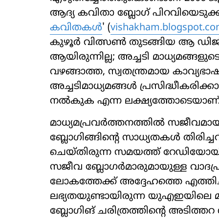
ആദ്യ കവിതാ ബ്ലോഗ് പിറവിയെടുക്കുന
കവിതകൾ
' (
vishakham.blogspot.c
കുഴൂർ വിത്സൺ തുടങ്ങിയ ആ ഡിജിറ
ആയിരുന്നില്ല; അച്ചടി മാധ്യമങ്ങ
വഴങ്ങാത്ത, സ്വതന്ത്രമായ കാവ്യഭാഷ
അച്ചടിമാധ്യമങ്ങൾ പ്രസിദ്ധീകരിക്
നൽകുക എന്ന ലക്ഷ്യത്തോടെയാണ് 
മാധ്യമപ്രവർത്തനത്തിൽ സജീവമായ
ബ്ലോഗിങ്ങിന്‍റെ സാധ്യതകൾ തിരിച
ചെയ്തിരുന്ന സമയത്ത് റേഡിയോയി
സജീവ ബ്ലോഗർമാരുമായുള്ള വാദപ്
ലോകത്തേക്ക് അദ്ദേഹത്തെ എത്തിച്ച
ലഭ്യതയുണ്ടായിരുന്ന യുഎഇയിലെ
ബ്ലോഗിങ് ചരിത്രത്തിന്‍റെ അടിത്ത