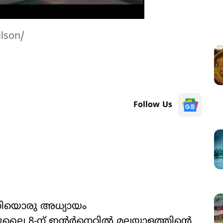
lson/
Follow Us
തിയൊരു അധ്യായം
ൈ 8-ന് ഇന്‍റർനെറ്റിൽ മലയാളത്തിന്‍റെ