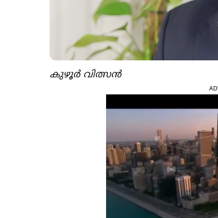
കുഴൂർ വിത്സൻ
AD