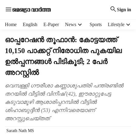
Sign in
H
Home
English
E-Paper
News
Sports
Lifestyle
e
a
ഓപ്പറേഷന്‍ തൂഫാന്‍: കോട്ടയത്ത്
d
10,150 പാക്കറ്റ് നിരോധിത പുകയില
e
r
ഉല്‍പ്പന്നങ്ങള്‍ പിടികൂടി; 2 പേര്‍
m
e
അറസ്റ്റില്‍
n
u
വെമ്പള്ളി ഗൗരീശാ കണ്ണാശുപത്രി പന്ത്രണ്ടില്‍
i
തറയില്‍ വീട്ടില്‍ വിനീഷ് (42), ഈരാറ്റുപേട്ട
t
കടുവാമൂഴി ആശാരിപ്പറമ്പില്‍ വീട്ടില്‍
e
ശിഹാബുദ്ദീന്‍ (53) എന്നിവരെയാണ്
m
s
അറസ്റ്റുചെയ്തത്
Sarath Nath MS