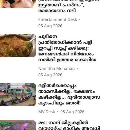
ഇട്ടതാണ് പ്രശ്നം'',
രാമായണം നടി
Entertainment Desk
05 Aug 2026
ചൂടിനെ
പ്രതിരോധിക്കാൻ പട്ടി
ഇറച്ചി സൂപ്പ് കഴിക്കൂ;
ജനങ്ങൾക്ക് നിർദേശം
നൽകി ഉത്തര കൊറിയ
Namitha Mohanan
05 Aug 2026
ദളിതർക്കൊപ്പം
താമസിക്കില്ല, ഭക്ഷണം
കഴിക്കില്ല... ദുരിതാശ്വാസ
ക്യാംപിലും ജാതി!
MV Desk
05 Aug 2026
മഴ; നാല് ജില്ലകളിൽ
വ്യാഴാഴ്ച ഭാഗിക അവധി