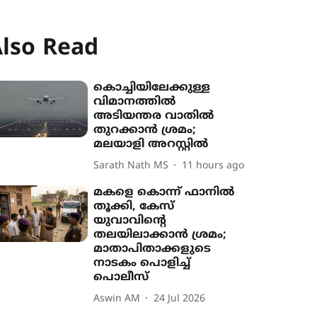
lso Read
കൊച്ചിയിലേക്കുള്ള
വിമാനത്തിൽ
അടിയന്തര വാതിൽ
തുറക്കാൻ ശ്രമം;
മലയാളി അറസ്റ്റിൽ
Sarath Nath MS
11 hours ago
മകളെ കൊന്ന് ഫാനിൽ
തൂക്കി, കേസ്
യുവാവിന്‍റെ
തലയിലാക്കാൻ ശ്രമം;
മാതാപിതാക്കളുടെ
നാടകം പൊളിച്ച്
പൊലീസ്
Aswin AM
24 Jul 2026