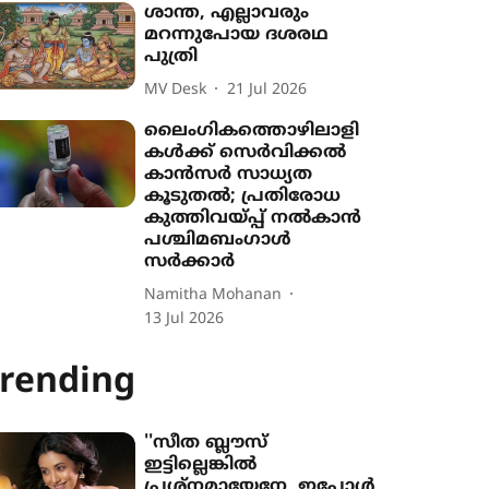
ശാന്ത, എല്ലാവരും
മറന്നുപോയ ദശരഥ
പുത്രി
MV Desk
21 Jul 2026
ലൈംഗികത്തൊഴിലാളി
കൾക്ക് സെർവിക്കൽ
കാൻസർ സാധ്യത
കൂടുതൽ; പ്രതിരോധ
കുത്തിവ‍യ്പ്പ് നൽകാൻ
പശ്ചിമബംഗാൾ
സർക്കാർ
Namitha Mohanan
13 Jul 2026
rending
''സീത ബ്ലൗസ്
ഇട്ടില്ലെങ്കിൽ
പ്രശ്നമായേനേ, ഇപ്പോൾ