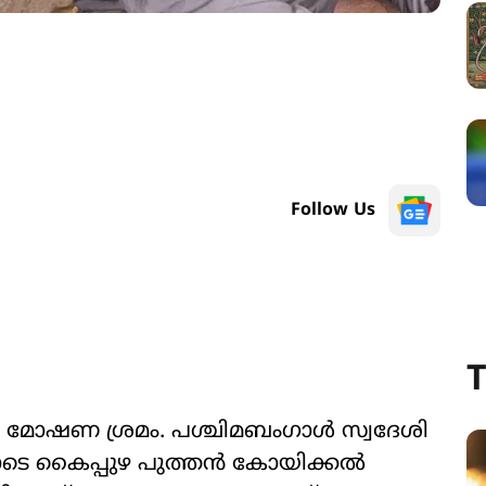
Follow Us
T
തിൽ മോഷണ ശ്രമം. പശ്ചിമബംഗാൾ സ്വദേശി
യോടെ കൈപ്പുഴ പുത്തൻ കോയിക്കൽ