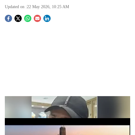
Updated on :
22 May 2026, 10:25 AM
S
o
c
i
a
l
s
h
ബിലാൽ
ADVERTISEMENT
a
r