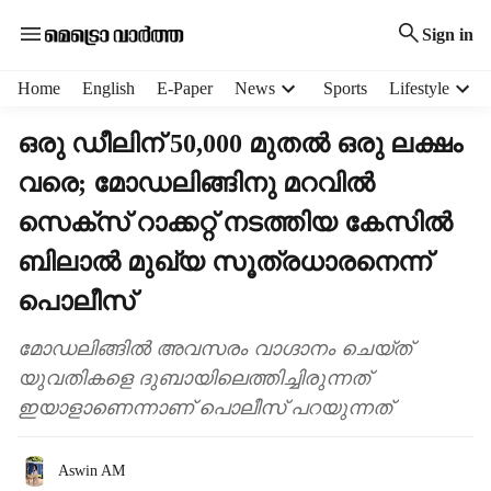
Sign in
H
Home
English
E-Paper
News
Sports
Lifestyle
e
a
ഒരു ഡീലിന് 50,000 മുതൽ ഒരു ലക്ഷം
d
വരെ; മോഡലിങ്ങിനു മറവിൽ
e
r
സെക്സ് റാക്കറ്റ് നടത്തിയ കേസിൽ
m
e
ബിലാൽ മുഖ‍്യ സൂത്രധാരനെന്ന്
n
പൊലീസ്
u
i
മോഡലിങ്ങിൽ അവസരം വാഗ്ദാനം ചെയ്ത്
t
e
യുവതികളെ ദുബായിലെത്തിച്ചിരുന്നത്
m
ഇയാളാണെന്നാണ് പൊലീസ് പറയുന്നത്
s
Aswin AM