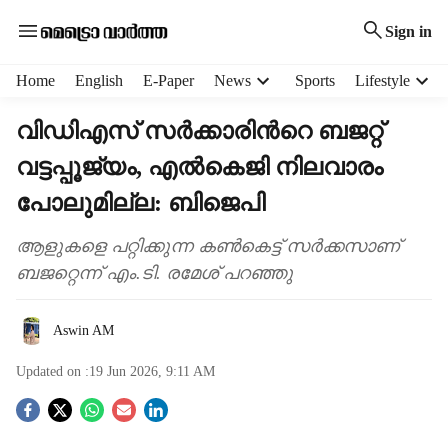
Sign in
H
Home
English
E-Paper
News
Sports
Lifestyle
e
a
വിഡിഎസ് സർക്കാരിന്‍റെ ബജറ്റ്
d
വട്ടപ്പൂജ‍്യം, എൽകെജി നിലവാരം
e
r
പോലുമില്ല: ബിജെപി
m
e
ആളുകളെ പറ്റിക്കുന്ന കൺകെട്ട് സർക്കസാണ്
n
ബജറ്റെന്ന് എം.ടി. രമേശ് പറഞ്ഞു
u
i
t
Aswin AM
e
m
Updated on :
19 Jun 2026, 9:11 AM
s
S