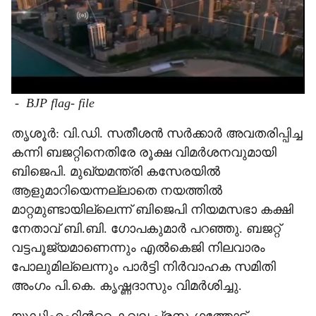
-
BJP flag- file
തൃശൂർ: വി.ഡി. സതീശൻ സർക്കാർ അവതരിപ്പിച്ച
കന്നി ബജറ്റിനെതിരേ രൂക്ഷ വിമർശനവുമായി
ബിജെപി. മുഖ‍്യമന്ത്രി കസേരയിൽ
ആളുമാറിയെന്നല്ലാതെ നയത്തിൽ
മാറ്റമുണ്ടായില്ലെന്ന് ബിജെപി നിയമസഭാ കക്ഷി
നേതാവ് ബി.ബി. ഗോപകുമാർ പറഞ്ഞു. ബജറ്റ്
വട്ടപൂജ‍്യമാണെന്നും എൽകെജി നിലവാരം
പോലുമില്ലെന്നും പാർട്ടി നിർവാഹക സമിതി
അംഗം പി.കെ. കൃഷ്ണദാസും വിമർശിച്ചു.