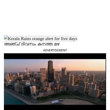
i
a
l
s
h
അഞ്ച് ദിവസം കനത്ത മഴ
ADVERTISEMENT
a
r
e