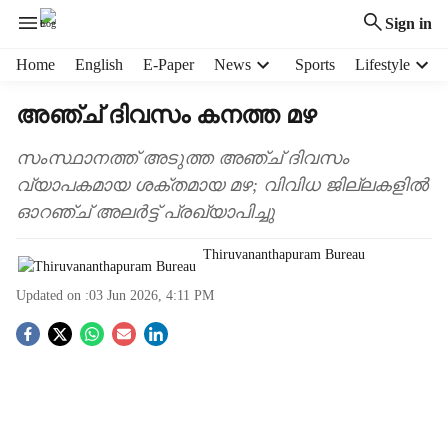
Sign in
H
Home
English
E-Paper
News
Sports
Lifestyle
e
a
അഞ്ച് ദിവസം കനത്ത മഴ
d
e
സംസ്ഥാനത്ത് അടുത്ത അഞ്ച് ദിവസം
r
വ്യാപകമായ ശക്തമായ മഴ; വിവിധ ജില്ലകളിൽ
m
ഓറഞ്ച് അലർട്ട് പ്രഖ്യാപിച്ചു
e
n
Thiruvananthapuram Bureau
u
i
Updated on :
03 Jun 2026, 4:11 PM
t
e
S
m
s
o
c