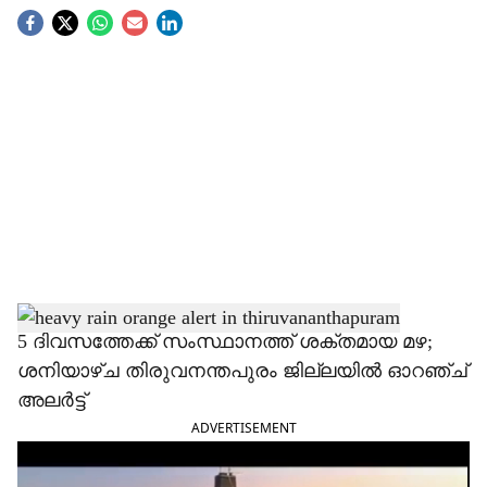
S
o
c
i
a
l
s
h
5 ദിവസത്തേക്ക് സംസ്ഥാനത്ത് ശക്തമായ മഴ;
ശനിയാഴ്ച തിരുവനന്തപുരം ജില്ല‍യിൽ ഓറഞ്ച്
a
അലർട്ട്
r
ADVERTISEMENT
e