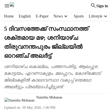
Sign in
H
Home
English
E-Paper
News
Sports
Lifestyle
e
a
5 ദിവസത്തേക്ക് സംസ്ഥാനത്ത്
d
ശക്തമായ മഴ; ശനിയാഴ്ച
e
r
തിരുവനന്തപുരം ജില്ല‍യിൽ
m
e
ഓറഞ്ച് അലർട്ട്
n
u
ശനി‍യാഴ്ച കൊല്ലം, പത്തനംതിട്ട, ആലപ്പുഴ,
i
കോട്ടയം, എറണാകുളം, മലപ്പുറം, കോഴിക്കോട്
t
ജില്ലകളിൽ കാലാവസ്ഥാ വകുപ്പ് യെലോ
e
അലർട്ടും പ്രഖ്യാപിച്ചിട്ടുണ്ട്
m
s
Namitha Mohanan
Updated on :
30 May 2026, 1:00 PM