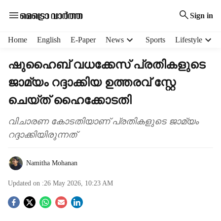
Sign in
H
Home
English
E-Paper
News
Sports
Lifestyle
e
a
ഷുഹൈബ് വധക്കേസ് പ്രതികളുടെ
d
ജാമ്യം റദ്ദാക്കിയ ഉത്തരവ് സ്റ്റേ
e
r
ചെയ്ത് ഹൈക്കോടതി
m
e
വിചാരണ കോടതിയാണ് പ്രതികളുടെ ജാമ്യം
n
റദ്ദാക്കിയിരുന്നത്
u
i
t
Namitha Mohanan
e
m
Updated on :
26 May 2026, 10:23 AM
s
S