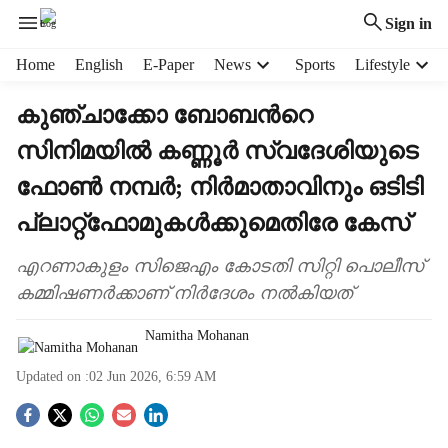
Sign in
H
Home
English
E-Paper
News
Sports
Lifestyle
e
a
കുഞ്ചാക്കോ ബോബന്‍റെ
d
സിനിമയിൽ കണ്ണൂർ സ്വദേശിയുടെ
e
r
ഫോൺ നമ്പർ; നിർമാതാവിനും ഒടിടി
m
e
പ്ലാറ്റ്‌ഫോമുകൾക്കുമെതിരേ കേസ്
n
u
എറണാകുളം സിജെഎം കോടതി സിറ്റി പൊലീസ്
i
കമ്മിഷണർക്കാണ് നിർദേശം നൽകിയത്
t
e
Namitha Mohanan
m
s
Updated on :
02 Jun 2026, 6:59 AM
S