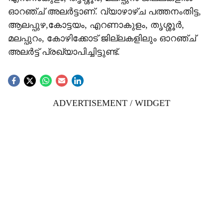
ഓറഞ്ച് അലർട്ടാണ്. വ്യാഴാഴ്ച പത്തനംതിട്ട,
ആലപ്പുഴ,കോട്ടയം, എറണാകുളം, തൃശ്ശൂർ,
മലപ്പുറം, കോഴിക്കോട് ജില്ലകളിലും ഓറഞ്ച്
അലർട്ട് പ്രഖ്യാപിച്ചിട്ടുണ്ട്.
ADVERTISEMENT / WIDGET