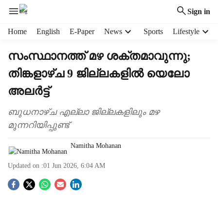
Sign in
H
Home
English
E-Paper
News
Sports
Lifestyle
e
a
സംസ്ഥാനത്ത് മഴ ശക്തമാവുന്നു;
d
തിങ്കളാഴ്ച 9 ജില്ലകളിൽ യെലോ
e
r
അലർട്ട്
m
e
ബുധനാഴ്ച എല്ലാ ജില്ലകളിലും മഴ
n
മുന്നറിയിപ്പുണ്ട്
u
i
Namitha Mohanan
t
e
Updated on :
01 Jun 2026, 6:04 AM
m
s
S
o