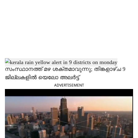
c
i
a
l
s
h
സംസ്ഥാനത്ത് മഴ ശക്തമാവുന്നു; തിങ്കളാഴ്ച 9
ജില്ലകളിൽ യെലോ അലർട്ട്
a
ADVERTISEMENT
r
e